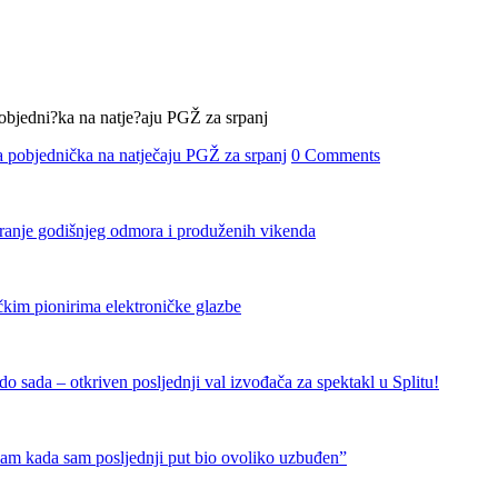
 pobjednička na natječaju PGŽ za srpanj
0 Comments
iranje godišnjeg odmora i produženih vikenda
čkim pionirima elektroničke glazbe
 sada – otkriven posljednji val izvođača za spektakl u Splitu!
nam kada sam posljednji put bio ovoliko uzbuđen”