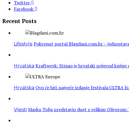
Twitter
Facebook
Recent Posts
Pokrenut portal Blagdani.com.hr – jednostavn
Lifestyle
Kraftwerk: Stigao je hrvatski prijevod knjig
Hrvatska
Ovo će biti najveće izdanje festivala ULTRA Eu
Hrvatska
Marko Tolja predstavio duet s velikim Oliverom:
Vijesti