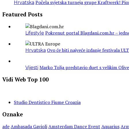
Počela svjetska turneja grupe Kraftwerk! Pio
Hrvatska
Featured Posts
Pokrenut portal Blagdani.com.hr – jedn
Lifestyle
Ovo će biti najveće izdanje festivala UL
Hrvatska
Marko Tolja predstavio duet s velikim Oli
Vijesti
Vidi Web Top 100
Studio Dentistico Fiume Croazia
Oznake
ade
Ambasada Gavioli
Amsterdam Dance Event
Aquarius
Arm