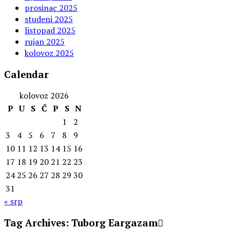
prosinac 2025
studeni 2025
listopad 2025
rujan 2025
kolovoz 2025
Calendar
kolovoz 2026
P
U
S
Č
P
S
N
1
2
3
4
5
6
7
8
9
10
11
12
13
14
15
16
17
18
19
20
21
22
23
24
25
26
27
28
29
30
31
« srp
Tag Archives:
Tuborg Eargazam