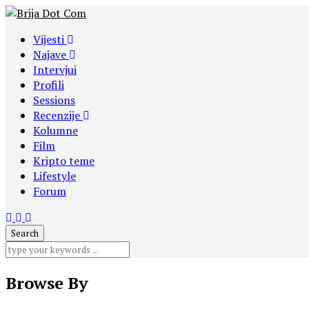
Vijesti
Najave
Intervjui
Profili
Sessions
Recenzije
Kolumne
Film
Kripto teme
Lifestyle
Forum
Browse By