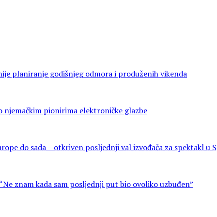
ije planiranje godišnjeg odmora i produženih vikenda
e o njemačkim pionirima elektroničke glazbe
rope do sada – otkriven posljednji val izvođača za spektakl u S
 “Ne znam kada sam posljednji put bio ovoliko uzbuđen”