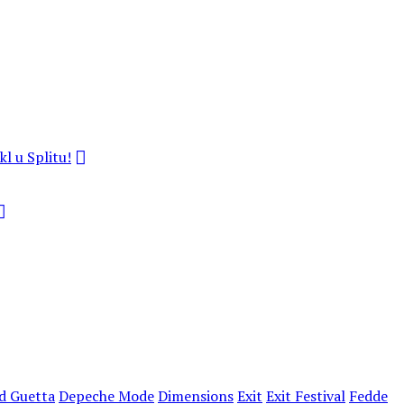
kl u Splitu!
d Guetta
Depeche Mode
Dimensions
Exit
Exit Festival
Fedde