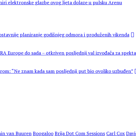
niri elektronske glazbe ovog ljeta dolaze u pulsku Arenu
ostavnije planiranje godišnjeg odmora i produženih vikenda
TRA Europe do sada – otkriven posljednji val izvođača za spekta
verom: “Ne znam kada sam posljednji put bio ovoliko uzbuđen”
in van Buuren
Boogaloo
Brija Dot Com Sessions
Carl Cox
Davi