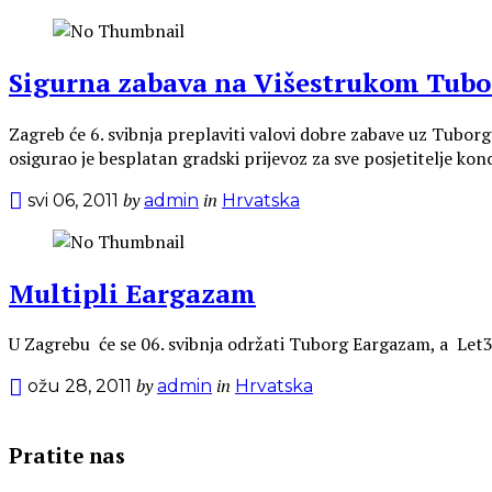
Sigurna zabava na Višestrukom Tub
Zagreb će 6. svibnja preplaviti valovi dobre zabave uz Tuborg
osigurao je besplatan gradski prijevoz za sve posjetitelje kon
by
in
svi 06, 2011
admin
Hrvatska
Multipli Eargazam
U Zagrebu će se 06. svibnja održati Tuborg Eargazam, a Let3, J
by
in
ožu 28, 2011
admin
Hrvatska
Pratite nas