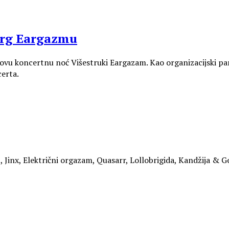
org Eargazmu
ovu koncertnu noć Višestruki Eargazam. Kao organizacijski partn
certa.
inx, Električni orgazam, Quasarr, Lollobrigida, Kandžija & Gole