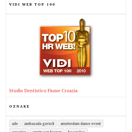
VIDI WEB TOP 100
Studio Dentistico Fiume Croazia
OZNAKE
ade
ambasada gavioli
amsterdam dance event
aquarius
armin van buuren
boogaloo