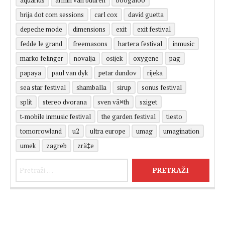
brija dot com sessions
carl cox
david guetta
depeche mode
dimensions
exit
exit festival
fedde le grand
freemasons
hartera festival
inmusic
marko felinger
novalja
osijek
oxygene
pag
papaya
paul van dyk
petar dundov
rijeka
sea star festival
shamballa
sirup
sonus festival
split
stereo dvorana
sven vã¤th
sziget
t-mobile inmusic festival
the garden festival
tiesto
tomorrowland
u2
ultra europe
umag
umagination
umek
zagreb
zrä‡e
Pretraži: