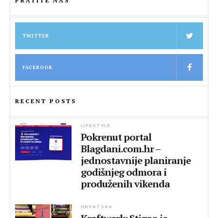
PRATITE NAS
TWITTER
FACEBOOK
RECENT POSTS
LIFESTYLE
Pokrenut portal
Blagdani.com.hr –
jednostavnije planiranje
godišnjeg odmora i
produženih vikenda
HRVATSKA