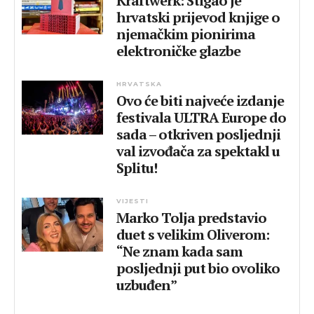
Kraftwerk: Stigao je
hrvatski prijevod knjige o
njemačkim pionirima
elektroničke glazbe
HRVATSKA
Ovo će biti najveće izdanje
festivala ULTRA Europe do
sada – otkriven posljednji
val izvođača za spektakl u
Splitu!
VIJESTI
Marko Tolja predstavio
duet s velikim Oliverom:
“Ne znam kada sam
posljednji put bio ovoliko
uzbuđen”