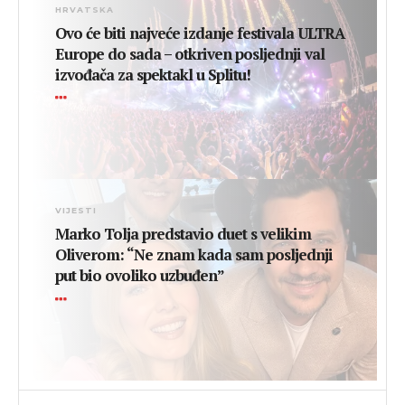
HRVATSKA
Ovo će biti najveće izdanje festivala ULTRA
Europe do sada – otkriven posljednji val
izvođača za spektakl u Splitu!
VIJESTI
Marko Tolja predstavio duet s velikim
Oliverom: “Ne znam kada sam posljednji
put bio ovoliko uzbuđen”