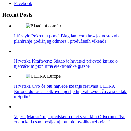
Facebook
Recent Posts
Lifestyle
Pokrenut portal Blagdani.com.hr – jednostavnije
planiranje godišnjeg odmora i produženih vikenda
Hrvatska
Kraftwerk: Stigao je hrvatski prijevod knjige o
njemačkim pionirima elektroničke glazbe
Hrvatska
Ovo će biti najveće izdanje festivala ULTRA
Europe do sada – otkriven posljednji val izvođača za spektakl
u Splitu!
Vijesti
Marko Tolja predstavio duet s velikim Oliverom: “Ne
znam kada sam posljednji put bio ovoliko uzbuđen”