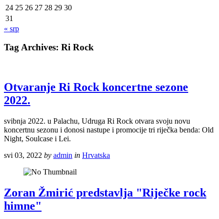
24
25
26
27
28
29
30
31
« srp
Tag Archives:
Ri Rock
Otvaranje Ri Rock koncertne sezone
2022.
svibnja 2022. u Palachu, Udruga Ri Rock otvara svoju novu
koncertnu sezonu i donosi nastupe i promocije tri riječka benda: Old
Night, Soulcase i Lei.
svi 03, 2022
by
admin
in
Hrvatska
Zoran Žmirić predstavlja "Riječke rock
himne"