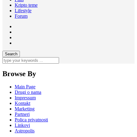
Kripto teme
Lifestyle
Forum
Browse By
Main Page
Drugi o nama
Impressum
Kontakt
Marketing
Partneri
Polica privatnosti
Linkovi
Astropolis