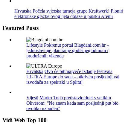
Hrvatska
Počela svjetska turneja grupe Kraftwerk! Pioniri
elektronske glazbe ovog ljeta dolaze u pulsku Arenu
Featured Posts
Lifestyle
Pokrenut portal Blagdani.com.hr –
jednostavnije planiranje godišnjeg odmora i
produženih vikenda
Hrvatska
Ovo će biti najveće izdanje festivala
ULTRA Europe do sada – otkriven posljednji val
izvođača za spektakl u Splitu!
Vijesti
Marko Tolja predstavio duet s velikim
Oliverom: “Ne znam kada sam posljednji put bio
ovoliko uzbuđen”
Vidi Web Top 100