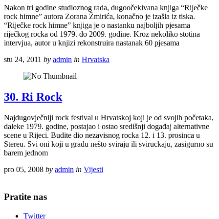
Nakon tri godine studioznog rada, dugoočekivana knjiga “Riječke
rock himne” autora Zorana Žmirića, konačno je izašla iz tiska.
“Riječke rock himne” knjiga je o nastanku najboljih pjesama
riječkog rocka od 1979. do 2009. godine. Kroz nekoliko stotina
intervjua, autor u knjizi rekonstruira nastanak 60 pjesama
stu 24, 2011
by
admin
in
Hrvatska
30. Ri Rock
Najdugovječniji rock festival u Hrvatskoj koji je od svojih početaka,
daleke 1979. godine, postajao i ostao središnji događaj alternativne
scene u Rijeci. Budite dio nezavisnog rocka 12. i 13. prosinca u
Stereu. Svi oni koji u gradu nešto sviraju ili sviruckaju, zasigurno su
barem jednom
pro 05, 2008
by
admin
in
Vijesti
Pratite nas
Twitter