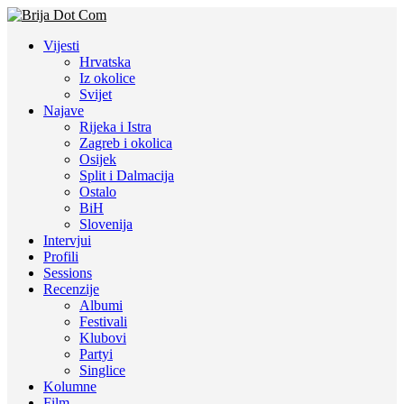
Vijesti
Hrvatska
Iz okolice
Svijet
Najave
Rijeka i Istra
Zagreb i okolica
Osijek
Split i Dalmacija
Ostalo
BiH
Slovenija
Intervjui
Profili
Sessions
Recenzije
Albumi
Festivali
Klubovi
Partyi
Singlice
Kolumne
Film