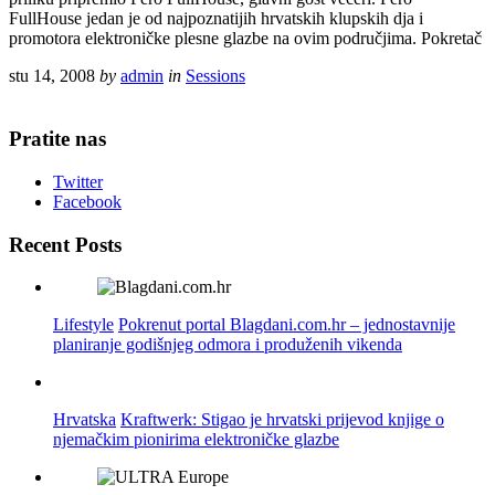
FullHouse jedan je od najpoznatijih hrvatskih klupskih dja i
promotora elektroničke plesne glazbe na ovim područjima. Pokretač
stu 14, 2008
by
admin
in
Sessions
Pratite nas
Twitter
Facebook
Recent Posts
Lifestyle
Pokrenut portal Blagdani.com.hr – jednostavnije
planiranje godišnjeg odmora i produženih vikenda
Hrvatska
Kraftwerk: Stigao je hrvatski prijevod knjige o
njemačkim pionirima elektroničke glazbe