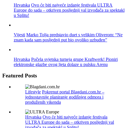
Hrvatska
Ovo će biti najveće izdanje festivala ULTRA
Europe do sada – otkriven posljednji val izvođača za spektakl
u Splitu!
Vijesti
Marko Tolja predstavio duet s velikim Oliverom: “Ne
znam kada sam posljednji put bio ovoliko uzbuđen”
Hrvatska
Počela svjetska turneja grupe Kraftwerk! Pioniri
elektronske glazbe ovog ljeta dolaze u pulsku Arenu
Featured Posts
Lifestyle
Pokrenut portal Blagdani.com.hr –
jednostavnije planiranje godišnjeg odmora i
produženih vikenda
Hrvatska
Ovo će biti najveće izdanje festivala
ULTRA Europe do sada – otkriven posljednji val
izvođača za spektakl u Splitu!