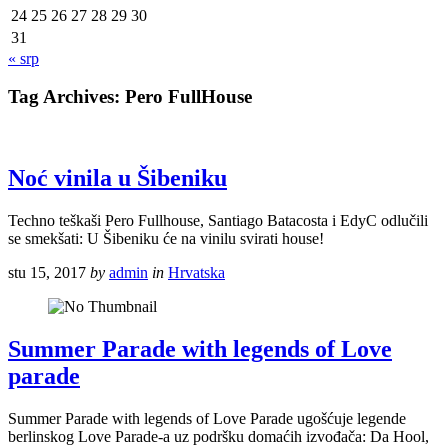
24
25
26
27
28
29
30
31
« srp
Tag Archives:
Pero FullHouse
Noć vinila u Šibeniku
Techno teškaši Pero Fullhouse, Santiago Batacosta i EdyC odlučili
se smekšati: U Šibeniku će na vinilu svirati house!
stu 15, 2017
by
admin
in
Hrvatska
Summer Parade with legends of Love
parade
Summer Parade with legends of Love Parade ugošćuje legende
berlinskog Love Parade-a uz podršku domaćih izvođača: Da Hool,