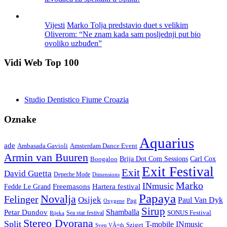
Vijesti
Marko Tolja predstavio duet s velikim
Oliverom: “Ne znam kada sam posljednji put bio
ovoliko uzbuđen”
Vidi Web Top 100
Studio Dentistico Fiume Croazia
Oznake
Aquarius
ade
Amsterdam Dance Event
Ambasada Gavioli
Armin van Buuren
Carl Cox
Boogaloo
Brija Dot Com Sessions
Exit Festival
Exit
David Guetta
Depeche Mode
Dimensions
Marko
INmusic
Freemasons
Hartera festival
Fedde Le Grand
Papaya
Novalja
Felinger
Osijek
Paul Van Dyk
Pag
Oxygene
Sirup
Shamballa
Petar Dundov
SONUS Festival
Sea star festival
Rijeka
Stereo Dvorana
Split
T-mobile INmusic
Sziget
Sven VÃ¤th