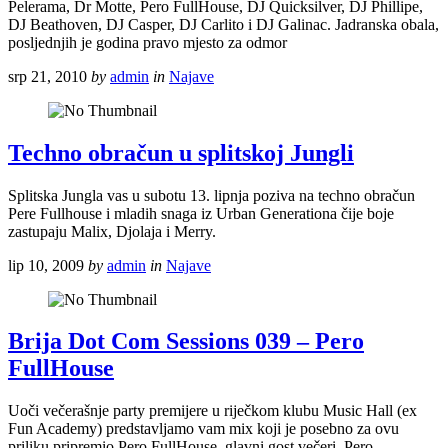
Pelerama, Dr Motte, Pero FullHouse, DJ Quicksilver, DJ Phillipe,
DJ Beathoven, DJ Casper, DJ Carlito i DJ Galinac. Jadranska obala,
posljednjih je godina pravo mjesto za odmor
srp 21, 2010
by
admin
in
Najave
Techno obračun u splitskoj Jungli
Splitska Jungla vas u subotu 13. lipnja poziva na techno obračun
Pere Fullhouse i mladih snaga iz Urban Generationa čije boje
zastupaju Malix, Djolaja i Merry.
lip 10, 2009
by
admin
in
Najave
Brija Dot Com Sessions 039 – Pero
FullHouse
Uoči večerašnje party premijere u riječkom klubu Music Hall (ex
Fun Academy) predstavljamo vam mix koji je posebno za ovu
priliku pripremio Pero FullHouse, glavni gost večeri. Pero