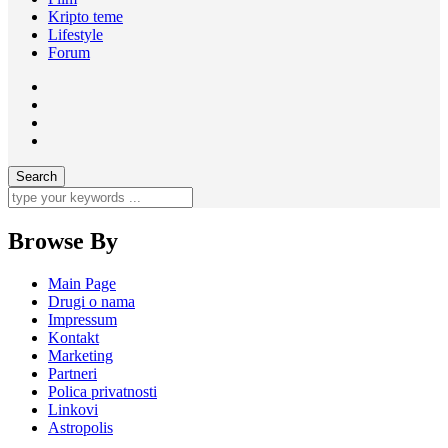
Kripto teme
Lifestyle
Forum
Browse By
Main Page
Drugi o nama
Impressum
Kontakt
Marketing
Partneri
Polica privatnosti
Linkovi
Astropolis