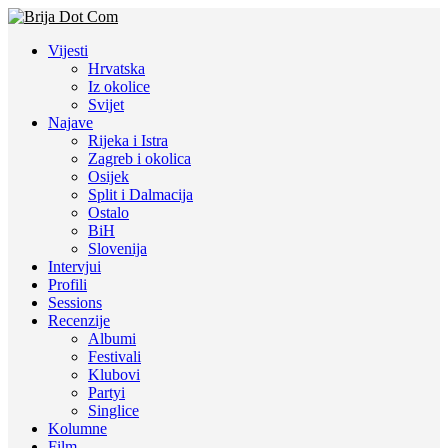
Vijesti
Hrvatska
Iz okolice
Svijet
Najave
Rijeka i Istra
Zagreb i okolica
Osijek
Split i Dalmacija
Ostalo
BiH
Slovenija
Intervjui
Profili
Sessions
Recenzije
Albumi
Festivali
Klubovi
Partyi
Singlice
Kolumne
Film