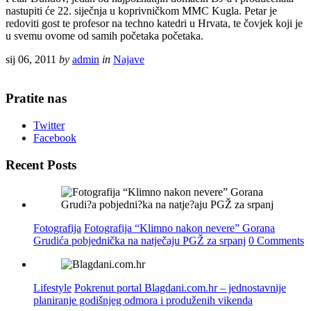
nastupiti će 22. siječnja u koprivničkom MMC Kugla. Petar je
redoviti gost te profesor na techno katedri u Hrvata, te čovjek koji je
u svemu ovome od samih početaka početaka.
sij 06, 2011
by
admin
in
Najave
Pratite nas
Twitter
Facebook
Recent Posts
Fotografija
Fotografija “Klimno nakon nevere” Gorana
Grudića pobjednička na natječaju PGŽ za srpanj
0 Comments
Lifestyle
Pokrenut portal Blagdani.com.hr – jednostavnije
planiranje godišnjeg odmora i produženih vikenda