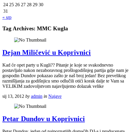
24
25
26
27
28
29
30
31
« srp
Tag Archives:
MMC Kugla
Dejan Miličević u Koprivnici
Kad će opet party u Kugli?? Pitanje je koje se svakodnevno
postavljalo nakon nezaboravnog prošlogodišnjeg partija gdje nam je
gospodin Dundov pokazao zašto je naš broj jedan! Bez prevelikog
razmišljanja za godišnjicu smo odlučili otići korak dalje te Vam sa
VELIKIM zadovoljstvom najavljujemo dolazak velike
sij 13, 2012
by
admin
in
Najave
Petar Dundov u Koprivnici
Petar Dundov, jedan od najpoznatijih domaćih DJ-a i producenata