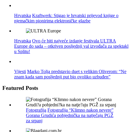
Hrvatska
Kraftwerk: Stigao je hrvatski prijevod knjige o
njemačkim pionirima elektroničke glazbe
Hrvatska
Ovo će biti najveće izdanje festivala ULTRA
Europe do sada – otkriven posljednji val izvođača za spektakl
u Splitu!
Vijesti
Marko Tolja predstavio duet s velikim Oliverom: “Ne
znam kada sam posljednji put bio ovoliko uzbuđen”
Featured Posts
Fotografija
Fotografija “Klimno nakon nevere”
Gorana Grudića pobjednička na natječaju PGŽ
za srpanj