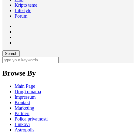
Kripto teme
Lifestyle
Forum
Browse By
Main Page
Drugi o nama
Impressum
Kontakt
Marketing
Partneri
Polica privatnosti
Linkovi
Astropolis