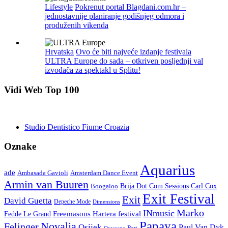
Lifestyle
Pokrenut portal Blagdani.com.hr –
jednostavnije planiranje godišnjeg odmora i
produženih vikenda
Hrvatska
Ovo će biti najveće izdanje festivala
ULTRA Europe do sada – otkriven posljednji val
izvođača za spektakl u Splitu!
Vidi Web Top 100
Studio Dentistico Fiume Croazia
Oznake
Aquarius
ade
Amsterdam Dance Event
Ambasada Gavioli
Armin van Buuren
Carl Cox
Boogaloo
Brija Dot Com Sessions
Exit Festival
Exit
David Guetta
Depeche Mode
Dimensions
Marko
INmusic
Freemasons
Hartera festival
Fedde Le Grand
Papaya
Novalja
Felinger
Osijek
Paul Van Dyk
Pag