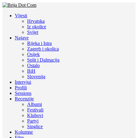
Vijesti
Hrvatska
Iz okolice
Svijet
Najave
Rijeka i Istra
Zagreb i okolica
Osijek
Split i Dalmacija
Ostalo
BiH
Slovenija
Intervjui
Profili
Sessions
Recenzije
Albumi
Festivali
Klubovi
Partyi
Singlice
Kolumne
Film