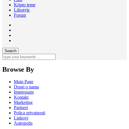
Kripto teme
Lifestyle
Forum
Browse By
Main Page
Drugi o nama
Impressum
Kontakt
Marketing
Partneri
Polica privatnosti
Linkovi
Astropolis