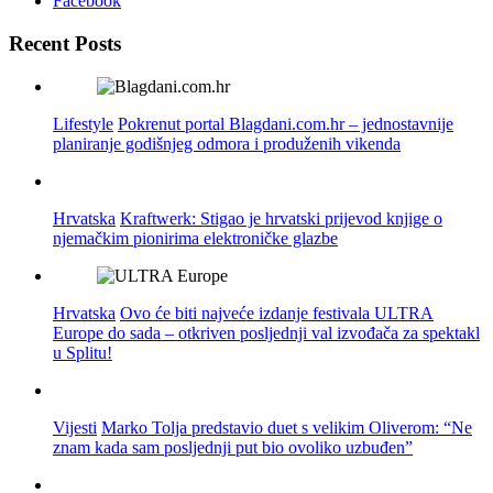
Facebook
Recent Posts
Lifestyle
Pokrenut portal Blagdani.com.hr – jednostavnije
planiranje godišnjeg odmora i produženih vikenda
Hrvatska
Kraftwerk: Stigao je hrvatski prijevod knjige o
njemačkim pionirima elektroničke glazbe
Hrvatska
Ovo će biti najveće izdanje festivala ULTRA
Europe do sada – otkriven posljednji val izvođača za spektakl
u Splitu!
Vijesti
Marko Tolja predstavio duet s velikim Oliverom: “Ne
znam kada sam posljednji put bio ovoliko uzbuđen”