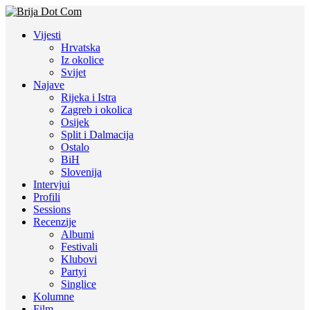
Vijesti
Hrvatska
Iz okolice
Svijet
Najave
Rijeka i Istra
Zagreb i okolica
Osijek
Split i Dalmacija
Ostalo
BiH
Slovenija
Intervjui
Profili
Sessions
Recenzije
Albumi
Festivali
Klubovi
Partyi
Singlice
Kolumne
Film