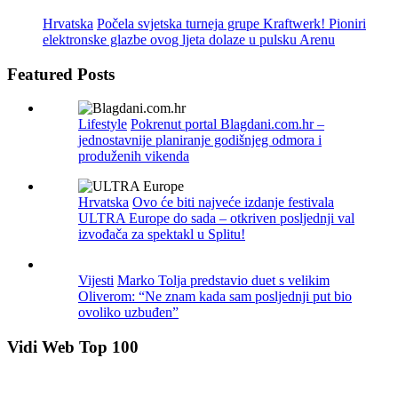
Hrvatska
Počela svjetska turneja grupe Kraftwerk! Pioniri
elektronske glazbe ovog ljeta dolaze u pulsku Arenu
Featured Posts
Lifestyle
Pokrenut portal Blagdani.com.hr –
jednostavnije planiranje godišnjeg odmora i
produženih vikenda
Hrvatska
Ovo će biti najveće izdanje festivala
ULTRA Europe do sada – otkriven posljednji val
izvođača za spektakl u Splitu!
Vijesti
Marko Tolja predstavio duet s velikim
Oliverom: “Ne znam kada sam posljednji put bio
ovoliko uzbuđen”
Vidi Web Top 100