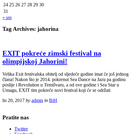
24
25
26
27
28
29
30
31
« srp
Tag Archives:
jahorina
EXIT pokreće zimski festival na
olimpijskoj Jahorini!
Velika Exit festivalska obitelj od sljedeće godine imat će još jednog
člana! Nakon što je 2014. pokrenut Sea Dance na Jazu pa godinu
poslije i Revolution u Temišvaru, a od ove godine i Sea Star u
Umagu, EXIT tim pokreće novi festival koji će se održati
lis 20, 2017
by
admin
in
BiH
Pratite nas
Twitter