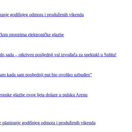
iranje godišnjeg odmora i produženih vikenda
čkim pionirima elektroničke glazbe
 sada – otkriven posljednji val izvođača za spektakl u Splitu!
nam kada sam posljednji put bio ovoliko uzbuđen”
tronske glazbe ovog ljeta dolaze u pulsku Arenu
e planiranje godišnjeg odmora i produženih vikenda