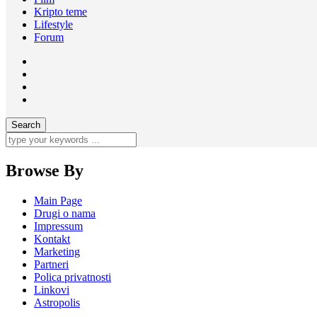
Kripto teme
Lifestyle
Forum
Browse By
Main Page
Drugi o nama
Impressum
Kontakt
Marketing
Partneri
Polica privatnosti
Linkovi
Astropolis