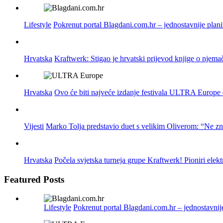
Lifestyle
Pokrenut portal Blagdani.com.hr – jednostavnije plan
Hrvatska
Kraftwerk: Stigao je hrvatski prijevod knjige o njema
Hrvatska
Ovo će biti najveće izdanje festivala ULTRA Europe do
Vijesti
Marko Tolja predstavio duet s velikim Oliverom: “Ne z
Hrvatska
Počela svjetska turneja grupe Kraftwerk! Pioniri elek
Featured Posts
Lifestyle
Pokrenut portal Blagdani.com.hr – jednostavnij