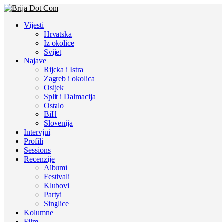
Vijesti
Hrvatska
Iz okolice
Svijet
Najave
Rijeka i Istra
Zagreb i okolica
Osijek
Split i Dalmacija
Ostalo
BiH
Slovenija
Intervjui
Profili
Sessions
Recenzije
Albumi
Festivali
Klubovi
Partyi
Singlice
Kolumne
Film