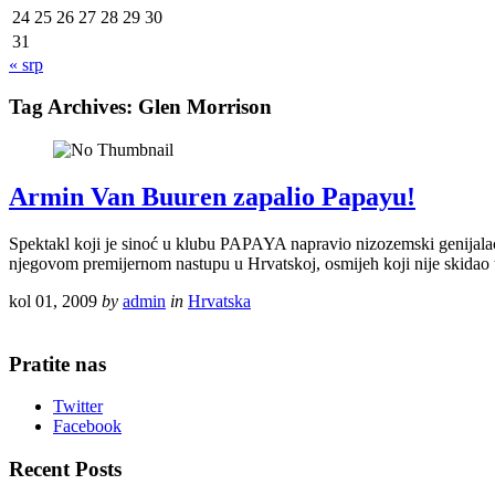
24
25
26
27
28
29
30
31
« srp
Tag Archives:
Glen Morrison
Armin Van Buuren zapalio Papayu!
Spektakl koji je sinoć u klubu PAPAYA napravio nizozemski genijala
njegovom premijernom nastupu u Hrvatskoj, osmijeh koji nije skidao 
kol 01, 2009
by
admin
in
Hrvatska
Pratite nas
Twitter
Facebook
Recent Posts