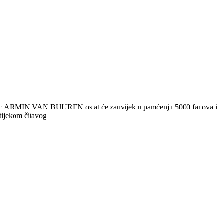
c ARMIN VAN BUUREN ostat će zauvijek u pamćenju 5000 fanova iz cije
tijekom čitavog