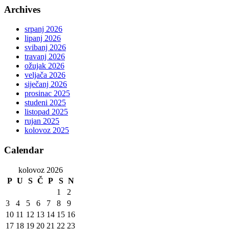
Archives
srpanj 2026
lipanj 2026
svibanj 2026
travanj 2026
ožujak 2026
veljača 2026
siječanj 2026
prosinac 2025
studeni 2025
listopad 2025
rujan 2025
kolovoz 2025
Calendar
kolovoz 2026
P
U
S
Č
P
S
N
1
2
3
4
5
6
7
8
9
10
11
12
13
14
15
16
17
18
19
20
21
22
23