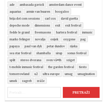
ade
ambasada gavioli
amsterdam dance event
aquarius
armin van buuren
boogaloo
brija dot com sessions
carl cox
david guetta
depeche mode
dimensions
exit
exit festival
fedde le grand
freemasons
hartera festival
inmusic
marko felinger
novalja
osijek
oxygene
pag
papaya
paul van dyk
petar dundov
rijeka
sea star festival
shamballa
sirup
sonus festival
split
stereo dvorana
sven vã¤th
sziget
t-mobile inmusic festival
the garden festival
tiesto
tomorrowland
u2
ultra europe
umag
umagination
umek
zagreb
zrä‡e
Pretraži: