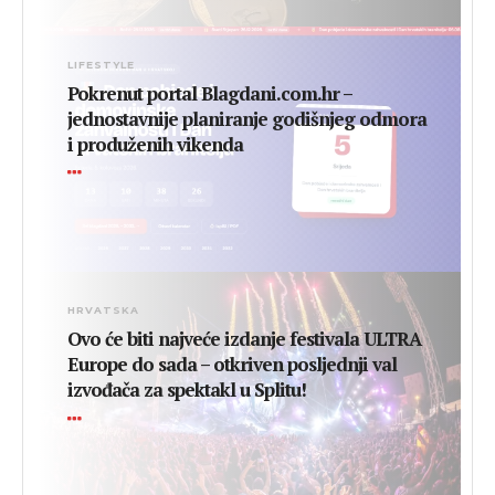
LIFESTYLE
Pokrenut portal Blagdani.com.hr –
jednostavnije planiranje godišnjeg odmora
i produženih vikenda
HRVATSKA
Ovo će biti najveće izdanje festivala ULTRA
Europe do sada – otkriven posljednji val
izvođača za spektakl u Splitu!