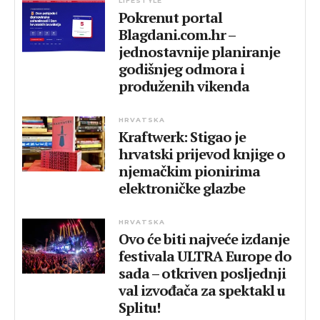
LIFESTYLE
Pokrenut portal
Blagdani.com.hr –
jednostavnije planiranje
godišnjeg odmora i
produženih vikenda
HRVATSKA
Kraftwerk: Stigao je
hrvatski prijevod knjige o
njemačkim pionirima
elektroničke glazbe
HRVATSKA
Ovo će biti najveće izdanje
festivala ULTRA Europe do
sada – otkriven posljednji
val izvođača za spektakl u
Splitu!