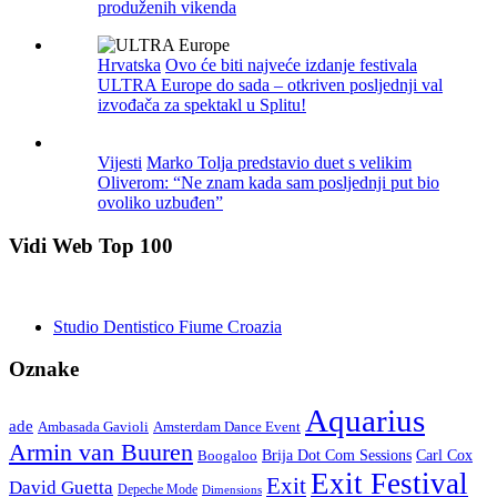
produženih vikenda
Hrvatska
Ovo će biti najveće izdanje festivala
ULTRA Europe do sada – otkriven posljednji val
izvođača za spektakl u Splitu!
Vijesti
Marko Tolja predstavio duet s velikim
Oliverom: “Ne znam kada sam posljednji put bio
ovoliko uzbuđen”
Vidi Web Top 100
Studio Dentistico Fiume Croazia
Oznake
Aquarius
ade
Amsterdam Dance Event
Ambasada Gavioli
Armin van Buuren
Carl Cox
Boogaloo
Brija Dot Com Sessions
Exit Festival
Exit
David Guetta
Depeche Mode
Dimensions