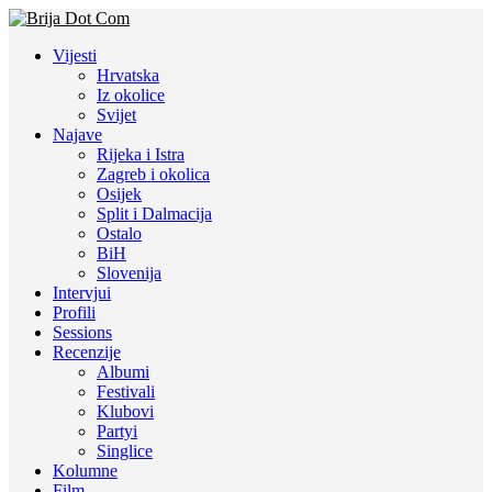
Vijesti
Hrvatska
Iz okolice
Svijet
Najave
Rijeka i Istra
Zagreb i okolica
Osijek
Split i Dalmacija
Ostalo
BiH
Slovenija
Intervjui
Profili
Sessions
Recenzije
Albumi
Festivali
Klubovi
Partyi
Singlice
Kolumne
Film