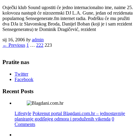
Osječki klub Sound ugostiti će jedno internacionalno ime, naime 25.
kolovoza nastupit će nizozemski DJ L.A. Gune, jedan od rezidenata
popularnog Sensegenerate.fm internet radia. Podršku će mu pružiti
dva DJa iz Slavonskog Broda, Danijel Boban (koji je i sam rezident
Sensegeneratea) te Dominik Dragičević, rezident
sij 16, 2006
by
admin
← Previous
1
…
222
223
Pratite nas
Twitter
Facebook
Recent Posts
Lifestyle
Pokrenut portal Blagdani.com.hr – jednostavnije
planiranje godišnjeg odmora i produženih vikenda
0
Comments