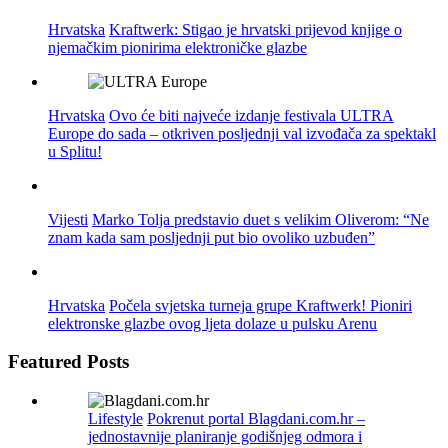
Hrvatska
Kraftwerk: Stigao je hrvatski prijevod knjige o
njemačkim pionirima elektroničke glazbe
Hrvatska
Ovo će biti najveće izdanje festivala ULTRA
Europe do sada – otkriven posljednji val izvođača za spektakl
u Splitu!
Vijesti
Marko Tolja predstavio duet s velikim Oliverom: “Ne
znam kada sam posljednji put bio ovoliko uzbuđen”
Hrvatska
Počela svjetska turneja grupe Kraftwerk! Pioniri
elektronske glazbe ovog ljeta dolaze u pulsku Arenu
Featured Posts
Lifestyle
Pokrenut portal Blagdani.com.hr –
jednostavnije planiranje godišnjeg odmora i