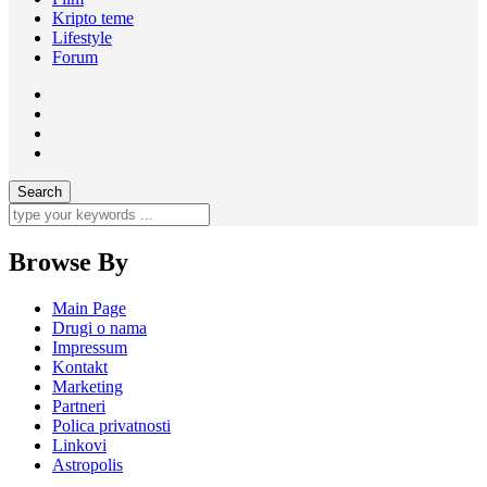
Kripto teme
Lifestyle
Forum
Browse By
Main Page
Drugi o nama
Impressum
Kontakt
Marketing
Partneri
Polica privatnosti
Linkovi
Astropolis