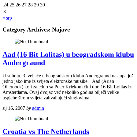
24
25
26
27
28
29
30
31
« srp
Category Archives:
Najave
Aad (16 Bit Lolitas) u beogradskom klubu
Andergraund
U subotu, 3. veljače u beogradskom klubu Andergraund nastupa još
jedno jako ime iz svijeta elektronske muzike – Aad (Arian
Olieroock) koji zajedno sa Peter Kriekom čini duo 16 Bit Lolitas iz
Amsterdama. Ovaj dvojac već nekoliko godina bilježi velike
uspjehe širom svijeta zahvaljujući singlovima
sij 16, 2007
by
admin
Croatia vs The Netherlands