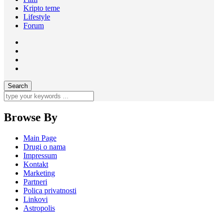
Kripto teme
Lifestyle
Forum
Browse By
Main Page
Drugi o nama
Impressum
Kontakt
Marketing
Partneri
Polica privatnosti
Linkovi
Astropolis