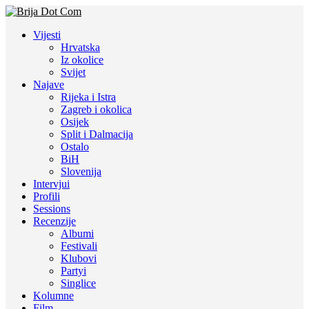
Vijesti
Hrvatska
Iz okolice
Svijet
Najave
Rijeka i Istra
Zagreb i okolica
Osijek
Split i Dalmacija
Ostalo
BiH
Slovenija
Intervjui
Profili
Sessions
Recenzije
Albumi
Festivali
Klubovi
Partyi
Singlice
Kolumne
Film