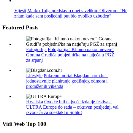
Vijesti
Marko Tolja predstavio duet s velikim Oliverom: “Ne
znam kada sam posljednji put bio ovoliko uzbuđen”
Featured Posts
Fotografija
Fotografija “Klimno nakon nevere”
Gorana Grudića pobjednička na natječaju PGŽ
za srpanj
Lifestyle
Pokrenut portal Blagdani.com.hr –
jednostavnije planiranje godišnjeg odmora i
produženih vikenda
Hrvatska
Ovo će biti najveće izdanje festivala
ULTRA Europe do sada – otkriven posljednji val
izvođača za spektakl u Splitu!
Vidi Web Top 100