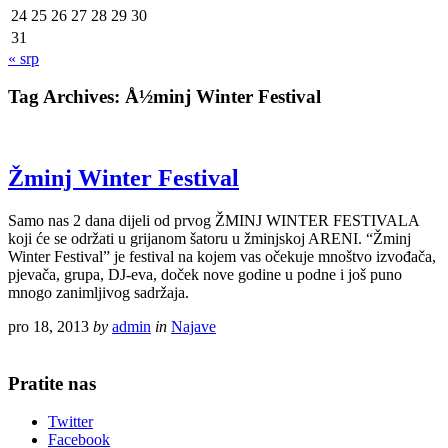
24
25
26
27
28
29
30
31
« srp
Tag Archives:
Å½minj Winter Festival
Žminj Winter Festival
Samo nas 2 dana dijeli od prvog ŽMINJ WINTER FESTIVALA
koji će se održati u grijanom šatoru u žminjskoj ARENI. “Žminj
Winter Festival” je festival na kojem vas očekuje mnoštvo izvođača,
pjevača, grupa, DJ-eva, doček nove godine u podne i još puno
mnogo zanimljivog sadržaja.
pro 18, 2013
by
admin
in
Najave
Pratite nas
Twitter
Facebook