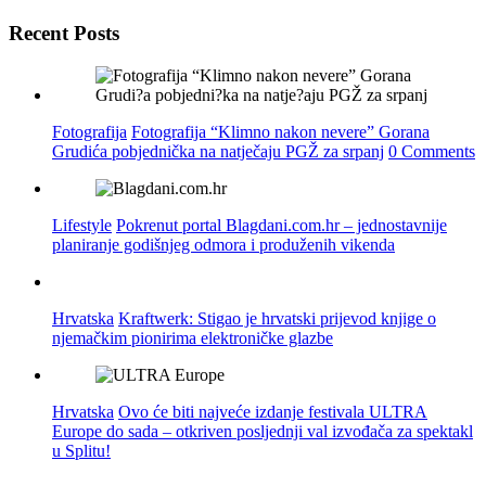
Recent Posts
Fotografija
Fotografija “Klimno nakon nevere” Gorana
Grudića pobjednička na natječaju PGŽ za srpanj
0 Comments
Lifestyle
Pokrenut portal Blagdani.com.hr – jednostavnije
planiranje godišnjeg odmora i produženih vikenda
Hrvatska
Kraftwerk: Stigao je hrvatski prijevod knjige o
njemačkim pionirima elektroničke glazbe
Hrvatska
Ovo će biti najveće izdanje festivala ULTRA
Europe do sada – otkriven posljednji val izvođača za spektakl
u Splitu!