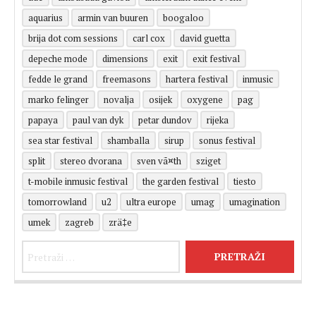
aquarius
armin van buuren
boogaloo
brija dot com sessions
carl cox
david guetta
depeche mode
dimensions
exit
exit festival
fedde le grand
freemasons
hartera festival
inmusic
marko felinger
novalja
osijek
oxygene
pag
papaya
paul van dyk
petar dundov
rijeka
sea star festival
shamballa
sirup
sonus festival
split
stereo dvorana
sven vã¤th
sziget
t-mobile inmusic festival
the garden festival
tiesto
tomorrowland
u2
ultra europe
umag
umagination
umek
zagreb
zrä‡e
Pretraži: