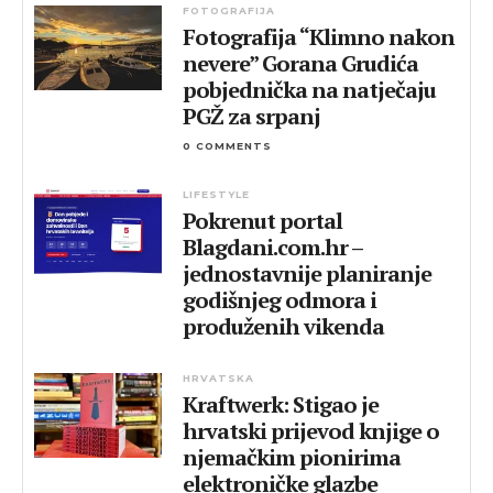
FOTOGRAFIJA
Fotografija “Klimno nakon
nevere” Gorana Grudića
pobjednička na natječaju
PGŽ za srpanj
0 COMMENTS
LIFESTYLE
Pokrenut portal
Blagdani.com.hr –
jednostavnije planiranje
godišnjeg odmora i
produženih vikenda
HRVATSKA
Kraftwerk: Stigao je
hrvatski prijevod knjige o
njemačkim pionirima
elektroničke glazbe