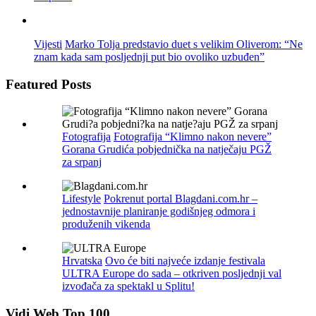
Vijesti
Marko Tolja predstavio duet s velikim Oliverom: “Ne
znam kada sam posljednji put bio ovoliko uzbuđen”
Featured Posts
Fotografija
Fotografija “Klimno nakon nevere”
Gorana Grudića pobjednička na natječaju PGŽ
za srpanj
Lifestyle
Pokrenut portal Blagdani.com.hr –
jednostavnije planiranje godišnjeg odmora i
produženih vikenda
Hrvatska
Ovo će biti najveće izdanje festivala
ULTRA Europe do sada – otkriven posljednji val
izvođača za spektakl u Splitu!
Vidi Web Top 100