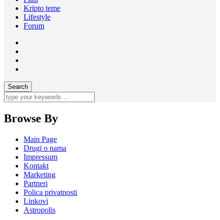
Kripto teme
Lifestyle
Forum
Browse By
Main Page
Drugi o nama
Impressum
Kontakt
Marketing
Partneri
Polica privatnosti
Linkovi
Astropolis