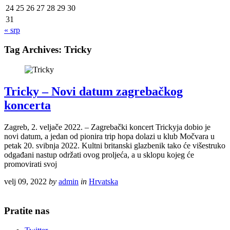
24
25
26
27
28
29
30
31
« srp
Tag Archives:
Tricky
Tricky – Novi datum zagrebačkog
koncerta
Zagreb, 2. veljače 2022. – Zagrebački koncert Trickyja dobio je
novi datum, a jedan od pionira trip hopa dolazi u klub Močvara u
petak 20. svibnja 2022. Kultni britanski glazbenik tako će višestruko
odgađani nastup održati ovog proljeća, a u sklopu kojeg će
promovirati svoj
velj 09, 2022
by
admin
in
Hrvatska
Pratite nas