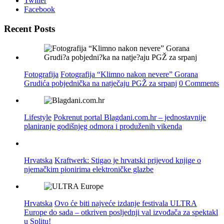
Twitter
Facebook
Recent Posts
Fotografija
Fotografija “Klimno nakon nevere” Gorana
Grudića pobjednička na natječaju PGŽ za srpanj
0 Comments
Lifestyle
Pokrenut portal Blagdani.com.hr – jednostavnije
planiranje godišnjeg odmora i produženih vikenda
Hrvatska
Kraftwerk: Stigao je hrvatski prijevod knjige o
njemačkim pionirima elektroničke glazbe
Hrvatska
Ovo će biti najveće izdanje festivala ULTRA
Europe do sada – otkriven posljednji val izvođača za spektakl
u Splitu!