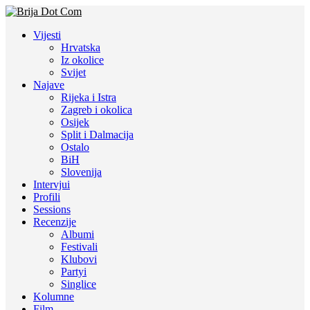
Vijesti
Hrvatska
Iz okolice
Svijet
Najave
Rijeka i Istra
Zagreb i okolica
Osijek
Split i Dalmacija
Ostalo
BiH
Slovenija
Intervjui
Profili
Sessions
Recenzije
Albumi
Festivali
Klubovi
Partyi
Singlice
Kolumne
Film