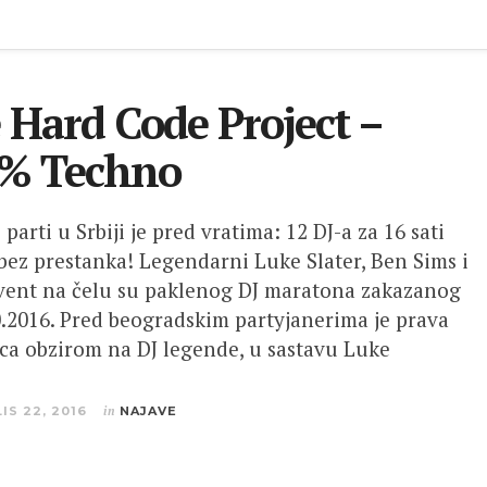
 Hard Code Project –
% Techno
 parti u Srbiji je pred vratima: 12 DJ-a za 16 sati
bez prestanka! Legendarni Luke Slater, Ben Sims i
ent na čelu su paklenog DJ maratona zakazanog
0.2016. Pred beogradskim partyjanerima je prava
ica obzirom na DJ legende, u sastavu Luke
LIS 22, 2016
in
NAJAVE