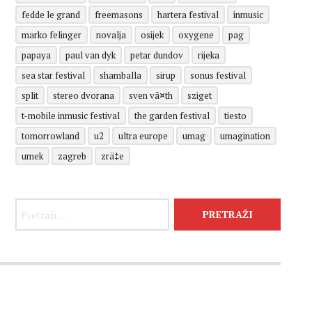
fedde le grand
freemasons
hartera festival
inmusic
marko felinger
novalja
osijek
oxygene
pag
papaya
paul van dyk
petar dundov
rijeka
sea star festival
shamballa
sirup
sonus festival
split
stereo dvorana
sven vã¤th
sziget
t-mobile inmusic festival
the garden festival
tiesto
tomorrowland
u2
ultra europe
umag
umagination
umek
zagreb
zrä‡e
Pretraži: