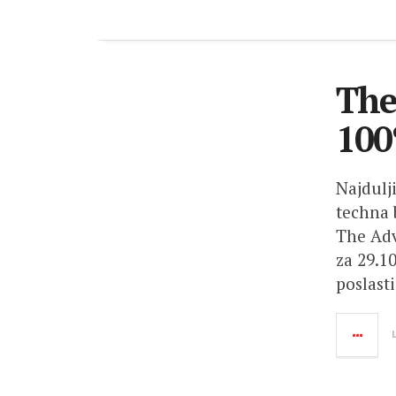
The
100
Najdulji
techna 
The Adv
za 29.1
poslast