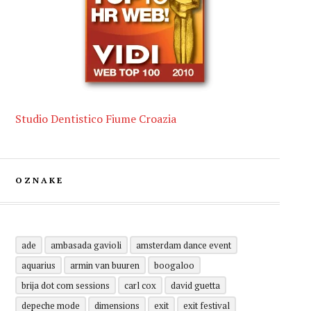
Studio Dentistico Fiume Croazia
OZNAKE
ade
ambasada gavioli
amsterdam dance event
aquarius
armin van buuren
boogaloo
brija dot com sessions
carl cox
david guetta
depeche mode
dimensions
exit
exit festival