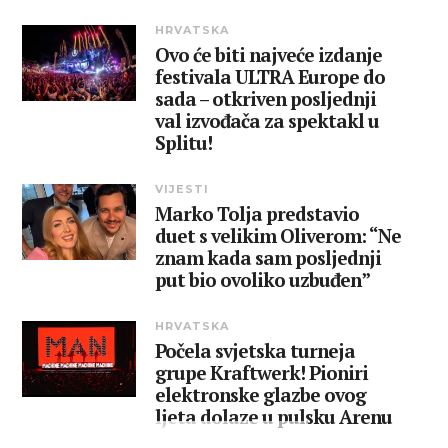
HRVATSKA
Ovo će biti najveće izdanje
festivala ULTRA Europe do
sada – otkriven posljednji
val izvođača za spektakl u
Splitu!
VIJESTI
Marko Tolja predstavio
duet s velikim Oliverom: “Ne
znam kada sam posljednji
put bio ovoliko uzbuđen”
HRVATSKA
Počela svjetska turneja
grupe Kraftwerk! Pioniri
elektronske glazbe ovog
ljeta dolaze u pulsku Arenu