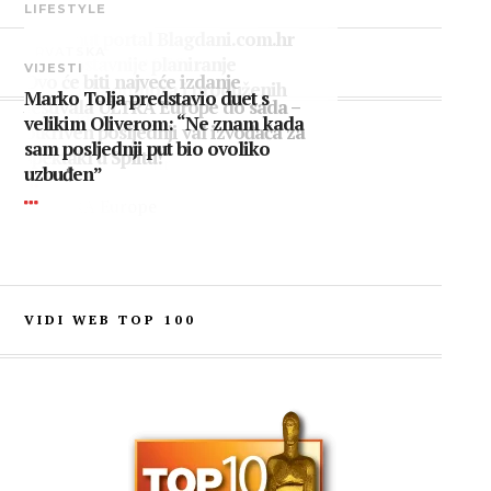
LIFESTYLE
Pokrenut portal Blagdani.com.hr
HRVATSKA
– jednostavnije planiranje
FEATURED POSTS
VIJESTI
Ovo će biti najveće izdanje
godišnjeg odmora i produženih
Marko Tolja predstavio duet s
festivala ULTRA Europe do sada –
vikenda
velikim Oliverom: “Ne znam kada
otkriven posljednji val izvođača za
sam posljednji put bio ovoliko
spektakl u Splitu!
uzbuđen”
VIDI WEB TOP 100