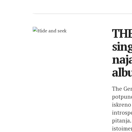
TH
sin
naj
alb
The Gen
potpuno
iskreno
introsp
pitanja
istoime