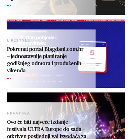
LIFESTYLE
Pokrenut portal Blagdani.com.hr
– jednostavnije planiranje
godišnjeg odmora i produženih
vikenda
HRVATSKA
Ovo će biti najveće izdanje
festivala ULTRA Europe do sada –
otkriven posljednji val izvođača za