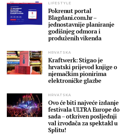
LIFESTYLE
Pokrenut portal
Blagdani.com.hr –
jednostavnije planiranje
godišnjeg odmora i
produženih vikenda
HRVATSKA
Kraftwerk: Stigao je
hrvatski prijevod knjige o
njemačkim pionirima
elektroničke glazbe
HRVATSKA
Ovo će biti najveće izdanje
festivala ULTRA Europe do
sada – otkriven posljednji
val izvođača za spektakl u
Splitu!