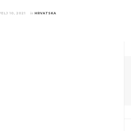
VELJ 10, 2021
in
HRVATSKA