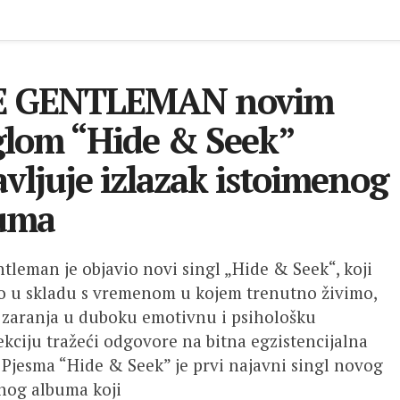
E GENTLEMAN novim
glom “Hide & Seek”
avljuje izlazak istoimenog
uma
tleman je objavio novi singl „Hide & Seek“, koji
 u skladu s vremenom u kojem trenutno živimo,
 zaranja u duboku emotivnu i psihološku
ekciju tražeći odgovore na bitna egzistencijalna
. Pjesma “Hide & Seek” je prvi najavni singl novog
nog albuma koji