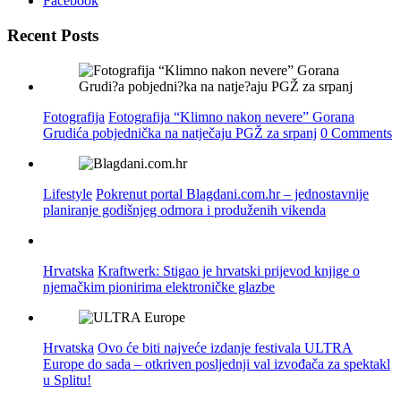
Facebook
Recent Posts
Fotografija
Fotografija “Klimno nakon nevere” Gorana
Grudića pobjednička na natječaju PGŽ za srpanj
0 Comments
Lifestyle
Pokrenut portal Blagdani.com.hr – jednostavnije
planiranje godišnjeg odmora i produženih vikenda
Hrvatska
Kraftwerk: Stigao je hrvatski prijevod knjige o
njemačkim pionirima elektroničke glazbe
Hrvatska
Ovo će biti najveće izdanje festivala ULTRA
Europe do sada – otkriven posljednji val izvođača za spektakl
u Splitu!