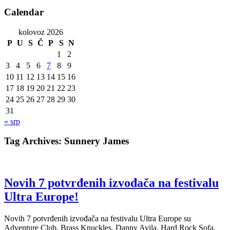
Calendar
kolovoz 2026
P
U
S
Č
P
S
N
1
2
3
4
5
6
7
8
9
10
11
12
13
14
15
16
17
18
19
20
21
22
23
24
25
26
27
28
29
30
31
« srp
Tag Archives:
Sunnery James
Novih 7 potvrđenih izvođača na festivalu
Ultra Europe!
Novih 7 potvrđenih izvođača na festivalu Ultra Europe su
Adventure Club, Brass Knuckles, Danny Avila, Hard Rock Sofa,