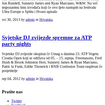
Jon Rundell, Sunnery James and Ryan Marciano, W&W. Na već
impozantnu listu izvođača koji će ovo ljeto nastupiti na festivalu
Ultra Europe u Splitu i Hvaru upisalo
svi 30, 2013
by
admin
in
Hrvatska
Svjetske DJ zvijezde spremne za ATP
party nights
Svjetske DJ zvijezde okupirat će Umag u danima 23. ATP Vegeta
Croatia Open koji se održava od 05. – 15. srpnja. Freemasons, Fred
Hush & Brook Johnston Herr, Sunnery James & Ryan Marciano,
Patric la Funk, Eddie Thoneick i RNB Confusion Team rasplesat će
posjetitelje
srp 04, 2012
by
admin
in
Hrvatska
Pratite nas
Twitter