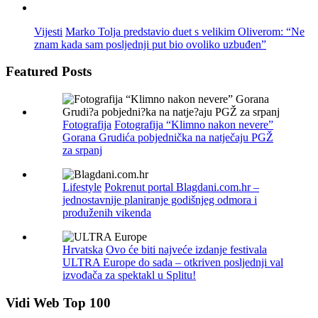
Vijesti
Marko Tolja predstavio duet s velikim Oliverom: “Ne
znam kada sam posljednji put bio ovoliko uzbuđen”
Featured Posts
Fotografija
Fotografija “Klimno nakon nevere”
Gorana Grudića pobjednička na natječaju PGŽ
za srpanj
Lifestyle
Pokrenut portal Blagdani.com.hr –
jednostavnije planiranje godišnjeg odmora i
produženih vikenda
Hrvatska
Ovo će biti najveće izdanje festivala
ULTRA Europe do sada – otkriven posljednji val
izvođača za spektakl u Splitu!
Vidi Web Top 100