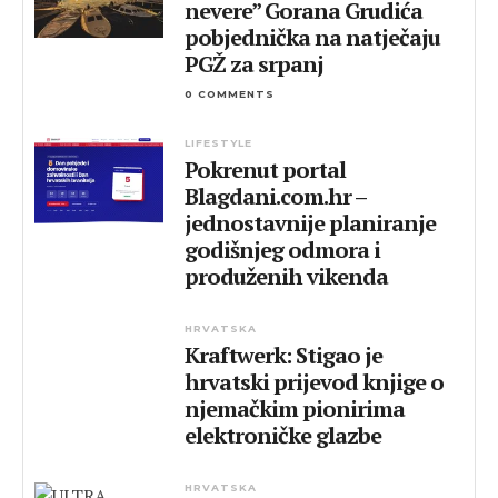
nevere” Gorana Grudića
pobjednička na natječaju
PGŽ za srpanj
0 COMMENTS
LIFESTYLE
Pokrenut portal
Blagdani.com.hr –
jednostavnije planiranje
godišnjeg odmora i
produženih vikenda
HRVATSKA
Kraftwerk: Stigao je
hrvatski prijevod knjige o
njemačkim pionirima
elektroničke glazbe
HRVATSKA