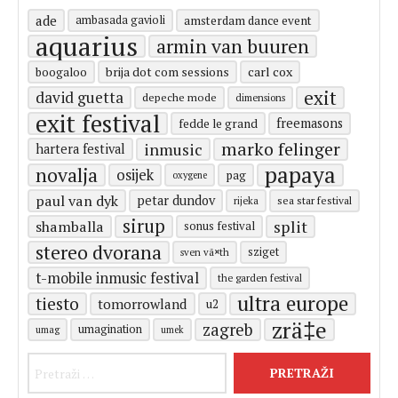
ade
ambasada gavioli
amsterdam dance event
aquarius
armin van buuren
carl cox
boogaloo
brija dot com sessions
exit
david guetta
depeche mode
dimensions
exit festival
freemasons
fedde le grand
marko felinger
inmusic
hartera festival
papaya
novalja
osijek
pag
oxygene
paul van dyk
petar dundov
rijeka
sea star festival
sirup
split
shamballa
sonus festival
stereo dvorana
sziget
sven vã¤th
t-mobile inmusic festival
the garden festival
ultra europe
tiesto
tomorrowland
u2
zrä‡e
zagreb
umagination
umag
umek
Pretraži: