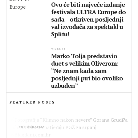
Ovo će biti najveće izdanje
festivala ULTRA Europe do
sada – otkriven posljednji
val izvođača za spektakl u
Splitu!
VIJESTI
Marko Tolja predstavio
duet s velikim Oliverom:
“Ne znam kada sam
posljednji put bio ovoliko
uzbuđen”
FEATURED POSTS
FOTOGRAFIJA
Fotografija “Klimno nakon nevere” Gorana