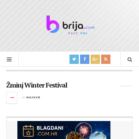
Tag Archives:
Shaiones
Žminj Winter Festival
in
NAJAVE