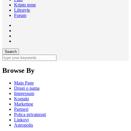
Kripto teme
Lifestyle
Forum
Browse By
Main Page
Drugi o nama
Impressum
Kontakt
Marketing
Partneri
Polica privatnosti
Linkovi
Astropolis