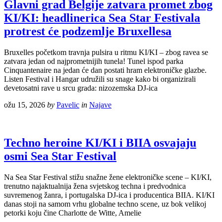
Glavni grad Belgije zatvara promet zbog
KI/KI: headlinerica Sea Star Festivala
protrest će podzemlje Bruxellesa
Bruxelles početkom travnja pulsira u ritmu KI/KI – zbog ravea se
zatvara jedan od najprometnijih tunela! Tunel ispod parka
Cinquantenaire na jedan će dan postati hram elektroničke glazbe.
Listen Festival i Hangar udružili su snage kako bi organizirali
devetosatni rave u srcu grada: nizozemska DJ-ica
ožu 15, 2026
by
Pavelic
in
Najave
Techno heroine KI/KI i BIIA osvajaju
osmi Sea Star Festival
Na Sea Star Festival stižu snažne žene elektroničke scene – KI/KI,
trenutno najaktualnija žena svjetskog techna i predvodnica
suvremenog žanra, i portugalska DJ-ica i producentica BIIA. KI/KI
danas stoji na samom vrhu globalne techno scene, uz bok velikoj
petorki koju čine Charlotte de Witte, Amelie