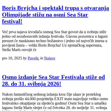
Boris Brejcha i spektakl trupa s otvaranja
Olimpijade stižu na osmi Sea Star
festival!
Već prva najava izvođača osmog Sea Star govori da u svibnju stiže
jedno od nezaboravnih izdanja festivala. Glavnu pozornicu u laguni
preuzet će maskirano techno božanstvo i jedno od najvećih imena u
povijesti žanra – veliki Boris Brejcha! Uz njemačkog superstara,
Stella Maris osvojit će
pro 10, 2025
by
Pavelic
in
Najave
Osmo izdanje Sea Star Festivala stiže od
28. do 31. svibnja 2026!
Nakon fantastičnog sedmog izdanja kroz čije ulaze je proteklog
svibnja prošlo 44.000 posjetitelja EXIT team najavljuje veliko osmo
festivalsko okupljanje za sljedeću godinu! Osmi Sea Star u umašku
lagunu Stella Maris sletjet će od četvrtka 28. do nedjelje 31. svibnja