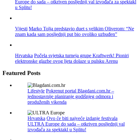
Europe do sada – otkriven posljednji val izvođača za spektakl
u Splitu!
Vijesti
Marko Tolja predstavio duet s velikim Oliverom: “Ne
znam kada sam posljednji put bio ovoliko uzbuđen”
Hrvatska
Počela svjetska turneja grupe Kraftwerk! Pioniri
elektronske glazbe ovog ljeta dolaze u pulsku Arenu
Featured Posts
Lifestyle
Pokrenut portal Blagdani.com.hr –
jednostavnije planiranje godišnjeg odmora i
produženih vikenda
Hrvatska
Ovo će biti najveće izdanje festivala
ULTRA Europe do sada – otkriven posljednji val
izvođača za spektakl u Splitu!