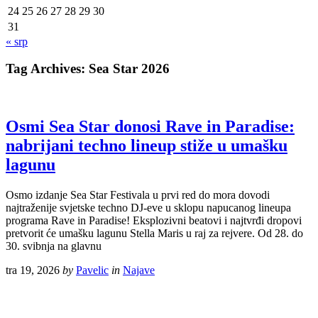
24
25
26
27
28
29
30
31
« srp
Tag Archives:
Sea Star 2026
Osmi Sea Star donosi Rave in Paradise:
nabrijani techno lineup stiže u umašku
lagunu
Osmo izdanje Sea Star Festivala u prvi red do mora dovodi
najtraženije svjetske techno DJ-eve u sklopu napucanog lineupa
programa Rave in Paradise! Eksplozivni beatovi i najtvrđi dropovi
pretvorit će umašku lagunu Stella Maris u raj za rejvere. Od 28. do
30. svibnja na glavnu
tra 19, 2026
by
Pavelic
in
Najave