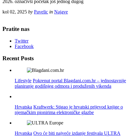
2026. označivši početak još jednog dugog
kol 02, 2025
by
Pavelic
in
Najave
Pratite nas
Twitter
Facebook
Recent Posts
Lifestyle
Pokrenut portal Blagdani.com.hr – jednostavnije
planiranje godišnjeg odmora i produženih vikenda
Hrvatska
Kraftwerk: Stigao je hrvatski prijevod knjige o
njemačkim pionirima elektroničke glazbe
Hrvatska
Ovo će biti najveće izdanje festivala ULTRA