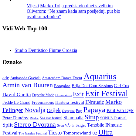
Vijesti
Marko Tolja predstavio duet s velikim
Oliverom: “Ne znam kada sam posljednji put bio
ovoliko uzbuđen”
Vidi Web Top 100
Studio Dentistico Fiume Croazia
Oznake
Aquarius
ade
Amsterdam Dance Event
Ambasada Gavioli
Armin van Buuren
Carl Cox
Boogaloo
Brija Dot Com Sessions
Exit Festival
Exit
David Guetta
Depeche Mode
Dimensions
Marko
INmusic
Freemasons
Hartera festival
Fedde Le Grand
Papaya
Novalja
Felinger
Osijek
Paul Van Dyk
Pag
Oxygene
Sirup
Shamballa
Petar Dundov
SONUS Festival
Sea star festival
Rijeka
Stereo Dvorana
Split
T-mobile INmusic
Sziget
Sven VÃ¤th
Ultra
Tiesto
Festival
Tomorrowland
U2
The Garden Festival