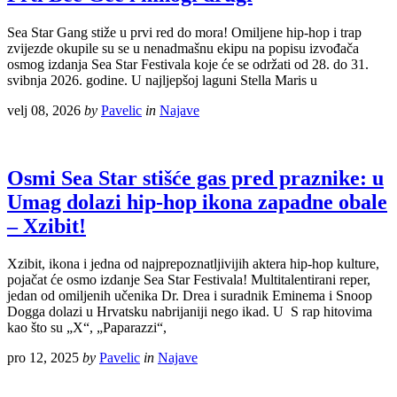
Sea Star Gang stiže u prvi red do mora! Omiljene hip-hop i trap
zvijezde okupile su se u nenadmašnu ekipu na popisu izvođača
osmog izdanja Sea Star Festivala koje će se održati od 28. do 31.
svibnja 2026. godine. U najljepšoj laguni Stella Maris u
velj 08, 2026
by
Pavelic
in
Najave
Osmi Sea Star stišće gas pred praznike: u
Umag dolazi hip-hop ikona zapadne obale
– Xzibit!
Xzibit, ikona i jedna od najprepoznatljivijih aktera hip-hop kulture,
pojačat će osmo izdanje Sea Star Festivala! Multitalentirani reper,
jedan od omiljenih učenika Dr. Drea i suradnik Eminema i Snoop
Dogga dolazi u Hrvatsku nabrijaniji nego ikad. U S rap hitovima
kao što su „X“, „Paparazzi“,
pro 12, 2025
by
Pavelic
in
Najave