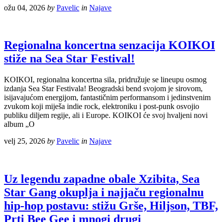
ožu 04, 2026
by
Pavelic
in
Najave
Regionalna koncertna senzacija KOIKOI
stiže na Sea Star Festival!
KOIKOI, regionalna koncertna sila, pridružuje se lineupu osmog
izdanja Sea Star Festivala! Beogradski bend svojom je sirovom,
isijavajućom energijom, fantastičnim performansom i jedinstvenim
zvukom koji miješa indie rock, elektroniku i post-punk osvojio
publiku diljem regije, ali i Europe. KOIKOI će svoj hvaljeni novi
album „O
velj 25, 2026
by
Pavelic
in
Najave
Uz legendu zapadne obale Xzibita, Sea
Star Gang okuplja i najjaču regionalnu
hip-hop postavu: stižu Grše, Hiljson, TBF,
Prti Bee Gee i mnogi drugi