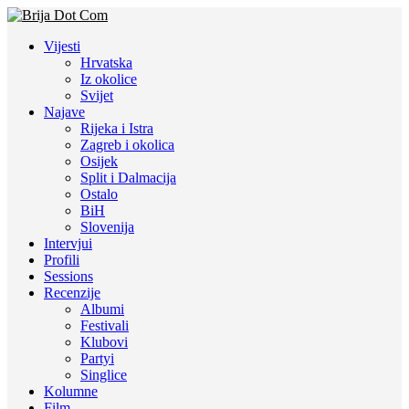
Vijesti
Hrvatska
Iz okolice
Svijet
Najave
Rijeka i Istra
Zagreb i okolica
Osijek
Split i Dalmacija
Ostalo
BiH
Slovenija
Intervjui
Profili
Sessions
Recenzije
Albumi
Festivali
Klubovi
Partyi
Singlice
Kolumne
Film