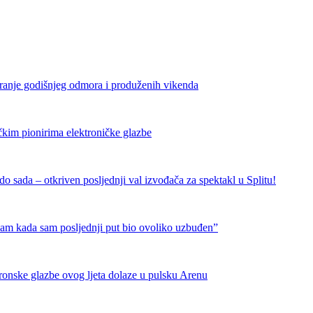
iranje godišnjeg odmora i produženih vikenda
čkim pionirima elektroničke glazbe
 sada – otkriven posljednji val izvođača za spektakl u Splitu!
nam kada sam posljednji put bio ovoliko uzbuđen”
tronske glazbe ovog ljeta dolaze u pulsku Arenu