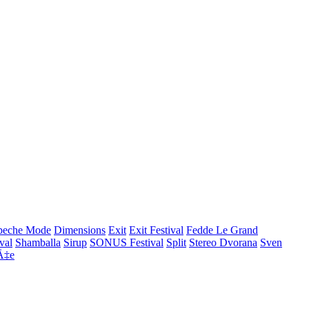
peche Mode
Dimensions
Exit
Exit Festival
Fedde Le Grand
ival
Shamballa
Sirup
SONUS Festival
Split
Stereo Dvorana
Sven
Ä‡e