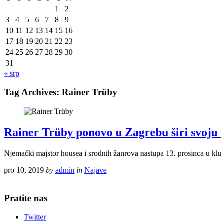
1
2
3
4
5
6
7
8
9
10
11
12
13
14
15
16
17
18
19
20
21
22
23
24
25
26
27
28
29
30
31
« srp
Tag Archives:
Rainer Trüby
Rainer Trüby ponovo u Zagrebu širi svoju 
Njemački majstor housea i srodnih žanrova nastupa 13. prosinca u k
pro 10, 2019
by
admin
in
Najave
Pratite nas
Twitter