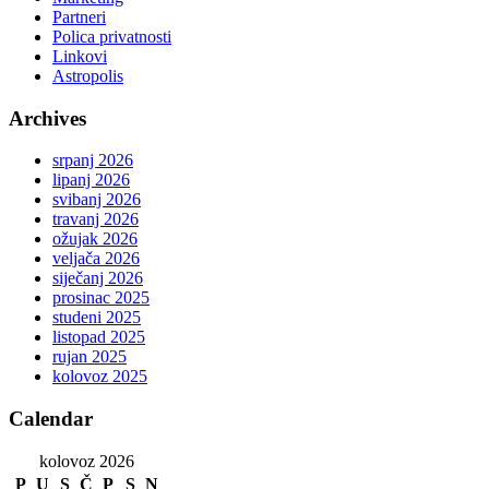
Partneri
Polica privatnosti
Linkovi
Astropolis
Archives
srpanj 2026
lipanj 2026
svibanj 2026
travanj 2026
ožujak 2026
veljača 2026
siječanj 2026
prosinac 2025
studeni 2025
listopad 2025
rujan 2025
kolovoz 2025
Calendar
kolovoz 2026
P
U
S
Č
P
S
N