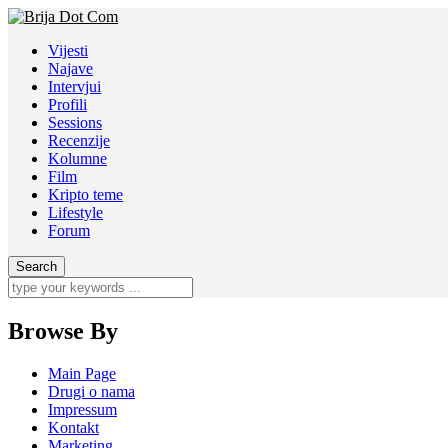
Vijesti
Najave
Intervjui
Profili
Sessions
Recenzije
Kolumne
Film
Kripto teme
Lifestyle
Forum
Browse By
Main Page
Drugi o nama
Impressum
Kontakt
Marketing