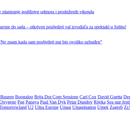
e planiranje godišnjeg odmora i produženih vikenda
rope do sada – otkriven posljednji val izvođača za spektakl u Splitu!
 “Ne znam kada sam posljednji put bio ovoliko uzbuđen”
 Buuren
Boogaloo
Brija Dot Com Sessions
Carl Cox
David Guetta
De
Oxygene
Pag
Papaya
Paul Van Dyk
Petar Dundov
Rijeka
Sea star fest
Tomorrowland
U2
Ultra Europe
Umag
Umagination
Umek
Zagreb
Zr