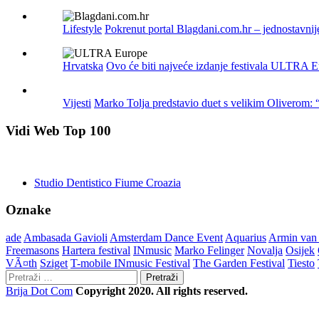
Lifestyle
Pokrenut portal Blagdani.com.hr – jednostavnij
Hrvatska
Ovo će biti najveće izdanje festivala ULTRA Eu
Vijesti
Marko Tolja predstavio duet s velikim Oliverom:
Vidi Web Top 100
Studio Dentistico Fiume Croazia
Oznake
ade
Ambasada Gavioli
Amsterdam Dance Event
Aquarius
Armin van
Freemasons
Hartera festival
INmusic
Marko Felinger
Novalja
Osijek
VÃ¤th
Sziget
T-mobile INmusic Festival
The Garden Festival
Tiesto
Pretraži:
Brija Dot Com
Copyright 2020. All rights reserved.