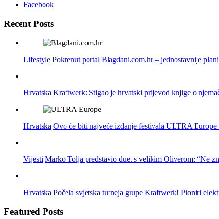
Facebook
Recent Posts
Lifestyle
Pokrenut portal Blagdani.com.hr – jednostavnije plan
Hrvatska
Kraftwerk: Stigao je hrvatski prijevod knjige o njema
Hrvatska
Ovo će biti najveće izdanje festivala ULTRA Europe do
Vijesti
Marko Tolja predstavio duet s velikim Oliverom: “Ne z
Hrvatska
Počela svjetska turneja grupe Kraftwerk! Pioniri elek
Featured Posts