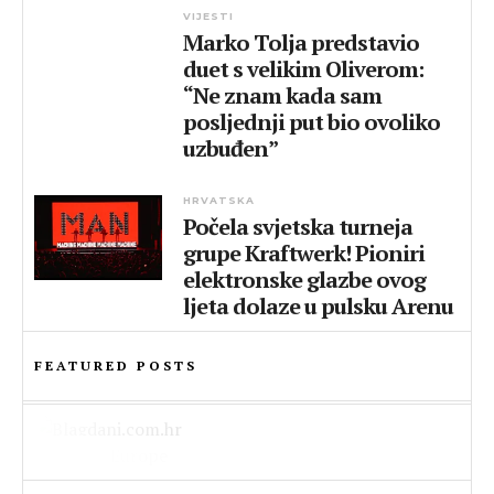
VIJESTI
Marko Tolja predstavio
duet s velikim Oliverom:
“Ne znam kada sam
posljednji put bio ovoliko
uzbuđen”
HRVATSKA
Počela svjetska turneja
grupe Kraftwerk! Pioniri
elektronske glazbe ovog
ljeta dolaze u pulsku Arenu
FEATURED POSTS
LIFESTYLE
Pokrenut portal Blagdani.com.hr –
HRVATSKA
VIJESTI