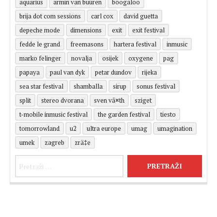
aquarius
armin van buuren
boogaloo
brija dot com sessions
carl cox
david guetta
depeche mode
dimensions
exit
exit festival
fedde le grand
freemasons
hartera festival
inmusic
marko felinger
novalja
osijek
oxygene
pag
papaya
paul van dyk
petar dundov
rijeka
sea star festival
shamballa
sirup
sonus festival
split
stereo dvorana
sven vã¤th
sziget
t-mobile inmusic festival
the garden festival
tiesto
tomorrowland
u2
ultra europe
umag
umagination
umek
zagreb
zrä‡e
Pretraži: