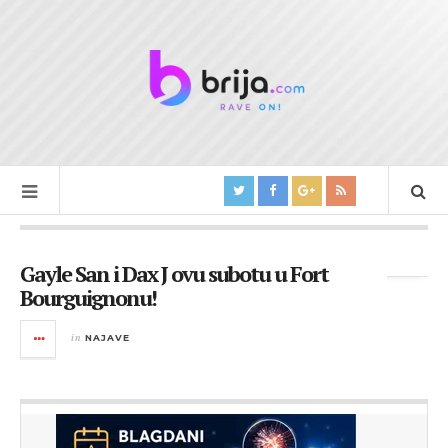
Tag Archives:
Paperclip Project
Gayle San i Dax J ovu subotu u Fort
Bourguignonu!
in
NAJAVE