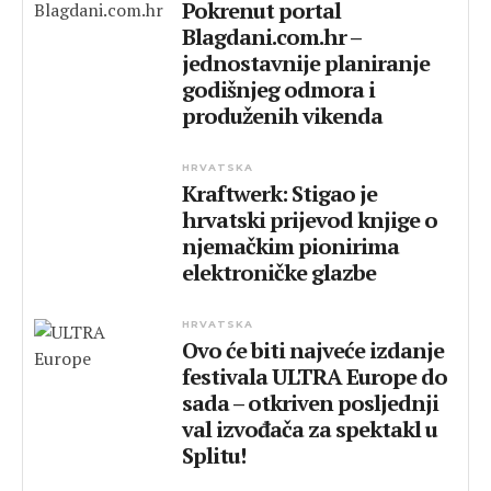
Pokrenut portal
Blagdani.com.hr –
jednostavnije planiranje
godišnjeg odmora i
produženih vikenda
HRVATSKA
Kraftwerk: Stigao je
hrvatski prijevod knjige o
njemačkim pionirima
elektroničke glazbe
HRVATSKA
Ovo će biti najveće izdanje
festivala ULTRA Europe do
sada – otkriven posljednji
val izvođača za spektakl u
Splitu!