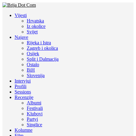
Vijesti
Hrvatska
Iz okolice
Svijet
Najave
Rijeka i Istra
Zagreb i okolica
Osijek
Split i Dalmacija
Ostalo
BiH
Slovenija
Intervjui
Profili
Sessions
Recenzije
Albumi
Festivali
Klubovi
Partyi
Singlice
Kolumne
Film