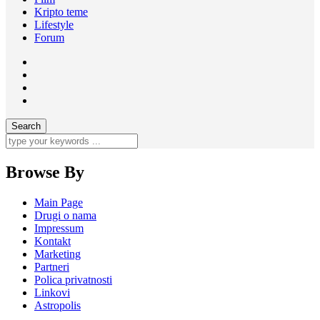
Kripto teme
Lifestyle
Forum
Browse By
Main Page
Drugi o nama
Impressum
Kontakt
Marketing
Partneri
Polica privatnosti
Linkovi
Astropolis