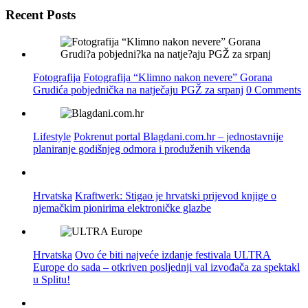
Recent Posts
Fotografija
Fotografija “Klimno nakon nevere” Gorana
Grudića pobjednička na natječaju PGŽ za srpanj
0 Comments
Lifestyle
Pokrenut portal Blagdani.com.hr – jednostavnije
planiranje godišnjeg odmora i produženih vikenda
Hrvatska
Kraftwerk: Stigao je hrvatski prijevod knjige o
njemačkim pionirima elektroničke glazbe
Hrvatska
Ovo će biti najveće izdanje festivala ULTRA
Europe do sada – otkriven posljednji val izvođača za spektakl
u Splitu!