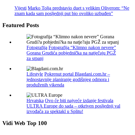
Vijesti
Marko Tolja predstavio duet s velikim Oliverom: “Ne
znam kada sam posljednji put bio ovoliko uzbuđen”
Featured Posts
Fotografija
Fotografija “Klimno nakon nevere”
Gorana Grudića pobjednička na natječaju PGŽ
za srpanj
Lifestyle
Pokrenut portal Blagdani.com.hr –
jednostavnije planiranje godišnjeg odmora i
produženih vikenda
Hrvatska
Ovo će biti najveće izdanje festivala
ULTRA Europe do sada – otkriven posljednji val
izvođača za spektakl u Splitu!
Vidi Web Top 100