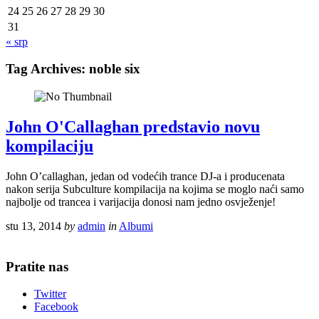
24
25
26
27
28
29
30
31
« srp
Tag Archives:
noble six
John O'Callaghan predstavio novu
kompilaciju
John O’callaghan, jedan od vodećih trance DJ-a i producenata
nakon serija Subculture kompilacija na kojima se moglo naći samo
najbolje od trancea i varijacija donosi nam jedno osvježenje!
stu 13, 2014
by
admin
in
Albumi
Pratite nas
Twitter
Facebook