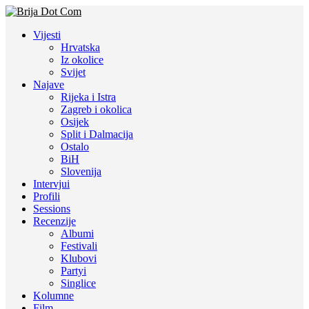
Vijesti
Hrvatska
Iz okolice
Svijet
Najave
Rijeka i Istra
Zagreb i okolica
Osijek
Split i Dalmacija
Ostalo
BiH
Slovenija
Intervjui
Profili
Sessions
Recenzije
Albumi
Festivali
Klubovi
Partyi
Singlice
Kolumne
Film