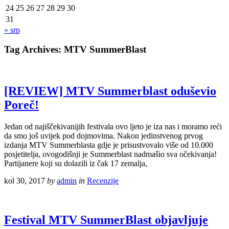
24
25
26
27
28
29
30
31
« srp
Tag Archives:
MTV SummerBlast
[REVIEW] MTV Summerblast oduševio
Poreč!
Jedan od najiščekivanijih festivala ovo ljeto je iza nas i moramo reći
da smo još uvijek pod dojmovima. Nakon jedinstvenog prvog
izdanja MTV Summerblasta gdje je prisustvovalo više od 10.000
posjetitelja, ovogodišnji je Summerblast nadmašio sva očekivanja!
Partijanere koji su dolazili iz čak 17 zemalja,
kol 30, 2017
by
admin
in
Recenzije
Festival MTV SummerBlast objavljuje