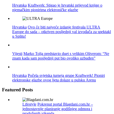
Hrvatska
Kraftwerk: Stigao je hrvatski prijevod knjige o
njemačkim pionirima elektroničke glazbe
Hrvatska
Ovo će biti najveće izdanje festivala ULTRA
Europe do sada – otkriven posljednji val izvođača za spektakl
u Splitu!
Vijesti
Marko Tolja predstavio duet s velikim Oliverom: “Ne
znam kada sam posljednji put bio ovoliko uzbuđen”
Hrvatska
Počela svjetska turneja grupe Kraftwerk! Pioniri
elektronske glazbe ovog ljeta dolaze u pulsku Arenu
Featured Posts
Lifestyle
Pokrenut portal Blagdani.com.hr –
jednostavnije planiranje godišnjeg odmora i
produženih vikenda