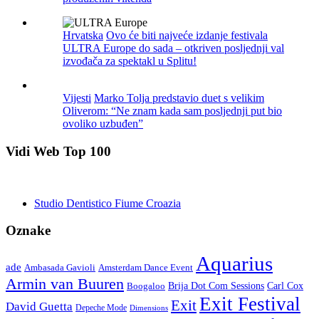
Hrvatska
Ovo će biti najveće izdanje festivala
ULTRA Europe do sada – otkriven posljednji val
izvođača za spektakl u Splitu!
Vijesti
Marko Tolja predstavio duet s velikim
Oliverom: “Ne znam kada sam posljednji put bio
ovoliko uzbuđen”
Vidi Web Top 100
Studio Dentistico Fiume Croazia
Oznake
Aquarius
ade
Amsterdam Dance Event
Ambasada Gavioli
Armin van Buuren
Carl Cox
Boogaloo
Brija Dot Com Sessions
Exit Festival
Exit
David Guetta
Depeche Mode
Dimensions