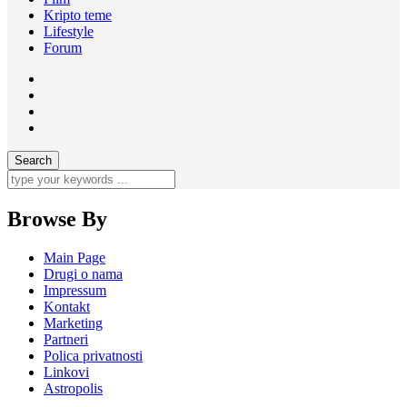
Kripto teme
Lifestyle
Forum
Browse By
Main Page
Drugi o nama
Impressum
Kontakt
Marketing
Partneri
Polica privatnosti
Linkovi
Astropolis