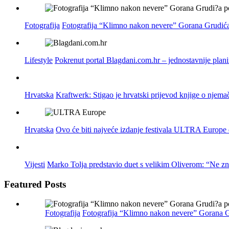
Fotografija
Fotografija “Klimno nakon nevere” Gorana Grudića
Lifestyle
Pokrenut portal Blagdani.com.hr – jednostavnije plan
Hrvatska
Kraftwerk: Stigao je hrvatski prijevod knjige o njema
Hrvatska
Ovo će biti najveće izdanje festivala ULTRA Europe do
Vijesti
Marko Tolja predstavio duet s velikim Oliverom: “Ne z
Featured Posts
Fotografija
Fotografija “Klimno nakon nevere” Gorana G