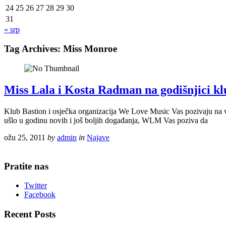
24
25
26
27
28
29
30
31
« srp
Tag Archives:
Miss Monroe
Miss Lala i Kosta Radman na godišnjici kl
Klub Bastion i osječka organizacija We Love Music Vas pozivaju na veli
ušlo u godinu novih i još boljih događanja, WLM Vas poziva da
ožu 25, 2011
by
admin
in
Najave
Pratite nas
Twitter
Facebook
Recent Posts