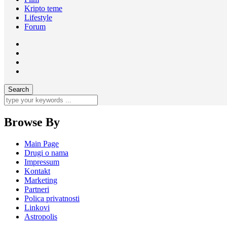
Kripto teme
Lifestyle
Forum
Browse By
Main Page
Drugi o nama
Impressum
Kontakt
Marketing
Partneri
Polica privatnosti
Linkovi
Astropolis