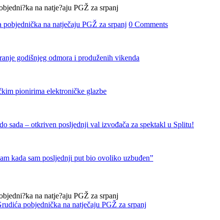
 pobjednička na natječaju PGŽ za srpanj
0 Comments
iranje godišnjeg odmora i produženih vikenda
čkim pionirima elektroničke glazbe
 sada – otkriven posljednji val izvođača za spektakl u Splitu!
nam kada sam posljednji put bio ovoliko uzbuđen”
rudića pobjednička na natječaju PGŽ za srpanj