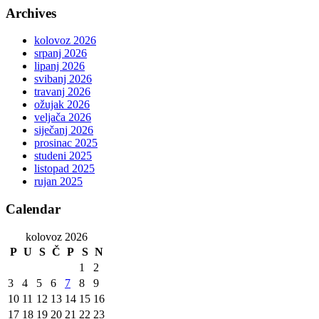
Archives
kolovoz 2026
srpanj 2026
lipanj 2026
svibanj 2026
travanj 2026
ožujak 2026
veljača 2026
siječanj 2026
prosinac 2025
studeni 2025
listopad 2025
rujan 2025
Calendar
kolovoz 2026
P
U
S
Č
P
S
N
1
2
3
4
5
6
7
8
9
10
11
12
13
14
15
16
17
18
19
20
21
22
23