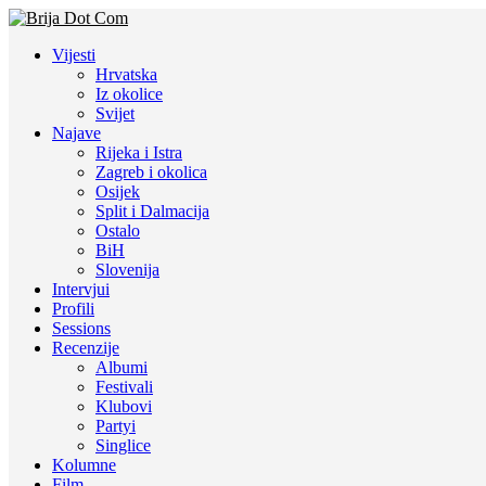
Vijesti
Hrvatska
Iz okolice
Svijet
Najave
Rijeka i Istra
Zagreb i okolica
Osijek
Split i Dalmacija
Ostalo
BiH
Slovenija
Intervjui
Profili
Sessions
Recenzije
Albumi
Festivali
Klubovi
Partyi
Singlice
Kolumne
Film