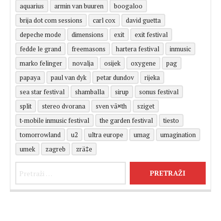
aquarius
armin van buuren
boogaloo
brija dot com sessions
carl cox
david guetta
depeche mode
dimensions
exit
exit festival
fedde le grand
freemasons
hartera festival
inmusic
marko felinger
novalja
osijek
oxygene
pag
papaya
paul van dyk
petar dundov
rijeka
sea star festival
shamballa
sirup
sonus festival
split
stereo dvorana
sven vã¤th
sziget
t-mobile inmusic festival
the garden festival
tiesto
tomorrowland
u2
ultra europe
umag
umagination
umek
zagreb
zrä‡e
Pretraži: