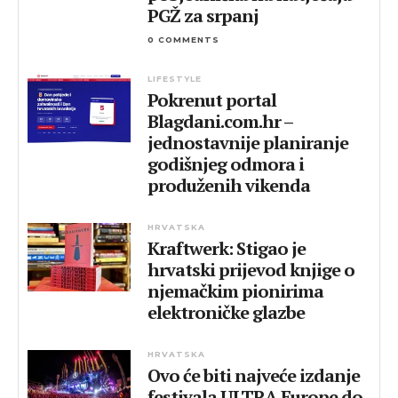
PGŽ za srpanj
0 COMMENTS
LIFESTYLE
Pokrenut portal
Blagdani.com.hr –
jednostavnije planiranje
godišnjeg odmora i
produženih vikenda
HRVATSKA
Kraftwerk: Stigao je
hrvatski prijevod knjige o
njemačkim pionirima
elektroničke glazbe
HRVATSKA
Ovo će biti najveće izdanje
festivala ULTRA Europe do