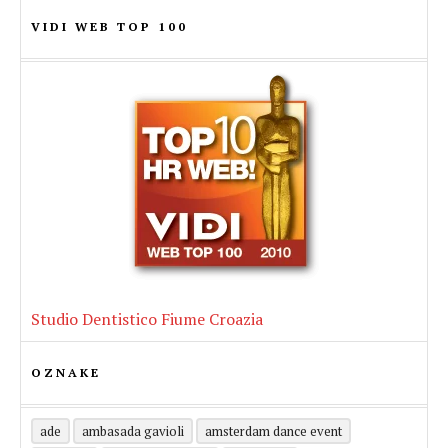
jednostavnije planiranje godišnjeg odmora
Ovo će biti najveće izdanje festivala ULTRA
VIDI WEB TOP 100
i produženih vikenda
Europe do sada – otkriven posljednji val
izvođača za spektakl u Splitu!
Studio Dentistico Fiume Croazia
OZNAKE
ade
ambasada gavioli
amsterdam dance event