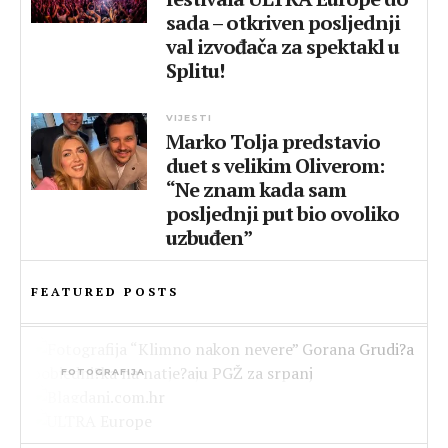
sada – otkriven posljednji
val izvođača za spektakl u
Splitu!
VIJESTI
Marko Tolja predstavio
duet s velikim Oliverom:
“Ne znam kada sam
posljednji put bio ovoliko
uzbuđen”
FEATURED POSTS
FOTOGRAFIJA
Fotografija “Klimno nakon nevere” Gorana
LIFESTYLE
Grudića pobjednička na natječaju PGŽ za
Pokrenut portal Blagdani.com.hr –
srpanj
HRVATSKA