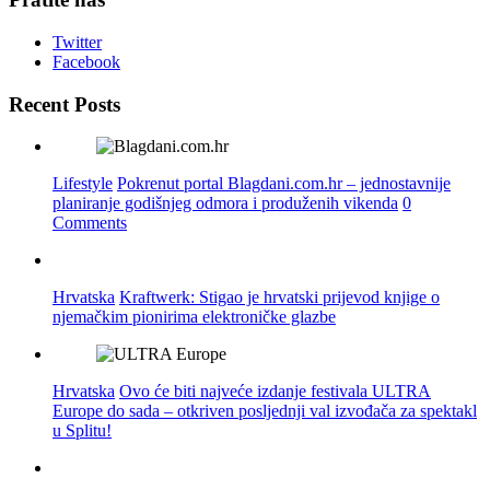
Twitter
Facebook
Recent Posts
Lifestyle
Pokrenut portal Blagdani.com.hr – jednostavnije
planiranje godišnjeg odmora i produženih vikenda
0
Comments
Hrvatska
Kraftwerk: Stigao je hrvatski prijevod knjige o
njemačkim pionirima elektroničke glazbe
Hrvatska
Ovo će biti najveće izdanje festivala ULTRA
Europe do sada – otkriven posljednji val izvođača za spektakl
u Splitu!