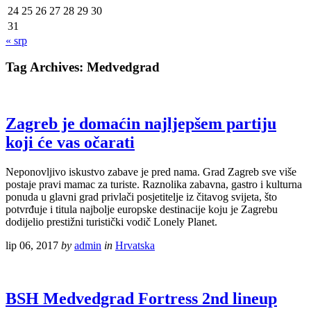
24
25
26
27
28
29
30
31
« srp
Tag Archives:
Medvedgrad
Zagreb je domaćin najljepšem partiju
koji će vas očarati
Neponovljivo iskustvo zabave je pred nama. Grad Zagreb sve više
postaje pravi mamac za turiste. Raznolika zabavna, gastro i kulturna
ponuda u glavni grad privlači posjetitelje iz čitavog svijeta, što
potvrđuje i titula najbolje europske destinacije koju je Zagrebu
dodijelio prestižni turistički vodič Lonely Planet.
lip 06, 2017
by
admin
in
Hrvatska
BSH Medvedgrad Fortress 2nd lineup