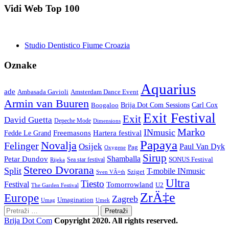
Vidi Web Top 100
Studio Dentistico Fiume Croazia
Oznake
Aquarius
ade
Amsterdam Dance Event
Ambasada Gavioli
Armin van Buuren
Carl Cox
Boogaloo
Brija Dot Com Sessions
Exit Festival
Exit
David Guetta
Depeche Mode
Dimensions
Marko
INmusic
Freemasons
Hartera festival
Fedde Le Grand
Papaya
Novalja
Felinger
Osijek
Paul Van Dyk
Pag
Oxygene
Sirup
Shamballa
Petar Dundov
SONUS Festival
Sea star festival
Rijeka
Stereo Dvorana
Split
T-mobile INmusic
Sziget
Sven VÃ¤th
Ultra
Tiesto
Festival
Tomorrowland
U2
The Garden Festival
ZrÄ‡e
Europe
Zagreb
Umagination
Umag
Umek
Pretraži:
Brija Dot Com
Copyright 2020. All rights reserved.