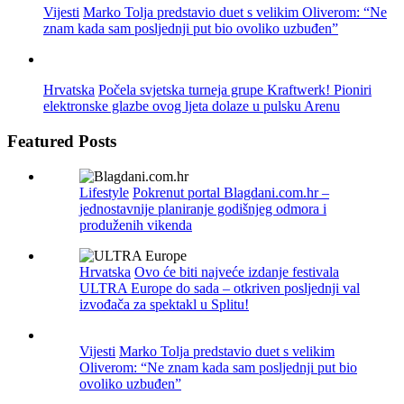
Vijesti
Marko Tolja predstavio duet s velikim Oliverom: “Ne
znam kada sam posljednji put bio ovoliko uzbuđen”
Hrvatska
Počela svjetska turneja grupe Kraftwerk! Pioniri
elektronske glazbe ovog ljeta dolaze u pulsku Arenu
Featured Posts
Lifestyle
Pokrenut portal Blagdani.com.hr –
jednostavnije planiranje godišnjeg odmora i
produženih vikenda
Hrvatska
Ovo će biti najveće izdanje festivala
ULTRA Europe do sada – otkriven posljednji val
izvođača za spektakl u Splitu!
Vijesti
Marko Tolja predstavio duet s velikim
Oliverom: “Ne znam kada sam posljednji put bio
ovoliko uzbuđen”