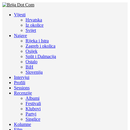
Vijesti
Hrvatska
Iz okolice
Svijet
Najave
Rijeka i Istra
Zagreb i okolica
Osijek
Split i Dalmacija
Ostalo
BiH
Slovenija
Intervjui
Profili
Sessions
Recenzije
Albumi
Festivali
Klubovi
Partyi
Singlice
Kolumne
Film