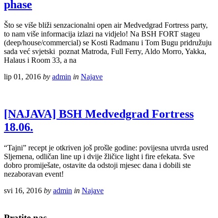
phase
Što se više bliži senzacionalni open air Medvedgrad Fortress party,
to nam više informacija izlazi na vidjelo! Na BSH FORT stageu
(deep/house/commercial) se Kosti Radmanu i Tom Bugu pridružuju
sada već svjetski poznat Matroda, Full Ferry, Aldo Morro, Yakka,
Halaus i Room 33, a na
lip 01, 2016
by
admin
in
Najave
[NAJAVA] BSH Medvedgrad Fortress
18.06.
“Tajni” recept je otkriven još prošle godine: povijesna utvrda usred
Sljemena, odličan line up i dvije žličice light i fire efekata. Sve
dobro promiješate, ostavite da odstoji mjesec dana i dobili ste
nezaboravan event!
svi 16, 2016
by
admin
in
Najave
Pratite nas