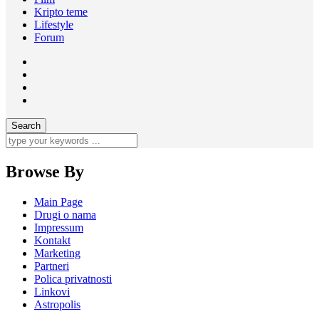
Kripto teme
Lifestyle
Forum
Browse By
Main Page
Drugi o nama
Impressum
Kontakt
Marketing
Partneri
Polica privatnosti
Linkovi
Astropolis