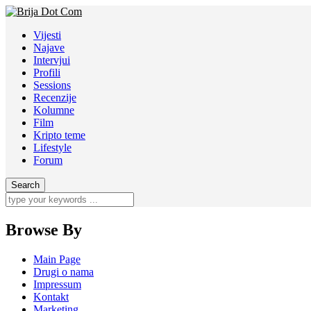
Vijesti
Najave
Intervjui
Profili
Sessions
Recenzije
Kolumne
Film
Kripto teme
Lifestyle
Forum
Browse By
Main Page
Drugi o nama
Impressum
Kontakt
Marketing