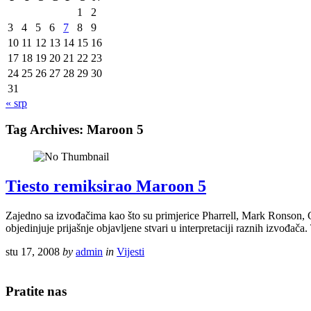
1
2
3
4
5
6
7
8
9
10
11
12
13
14
15
16
17
18
19
20
21
22
23
24
25
26
27
28
29
30
31
« srp
Tag Archives:
Maroon 5
Tiesto remiksirao Maroon 5
Zajedno sa izvođačima kao što su primjerice Pharrell, Mark Ronson, 
objedinjuje prijašnje objavljene stvari u interpretaciji raznih izvođač
stu 17, 2008
by
admin
in
Vijesti
Pratite nas