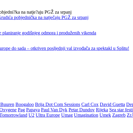
rudića pobjednička na natječaju PGŽ za srpanj
e planiranje godišnjeg odmora i produženih vikenda
rope do sada – otkriven posljednji val izvođača za spektakl u Splitu!
 Buuren
Boogaloo
Brija Dot Com Sessions
Carl Cox
David Guetta
De
Oxygene
Pag
Papaya
Paul Van Dyk
Petar Dundov
Rijeka
Sea star fest
Tomorrowland
U2
Ultra Europe
Umag
Umagination
Umek
Zagreb
Zr