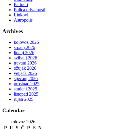
Partneri
Polica privatnosti
Linkovi
Astropolis
Archives
kolovoz 2026
srpanj 2026
lipanj 2026
svibanj 2026
travanj 2026
ožujak 2026
veljača 2026
siječanj 2026
prosinac 2025
studeni 2025
listopad 2025
rujan 2025
Calendar
kolovoz 2026
P
U
S
Č
P
S
N