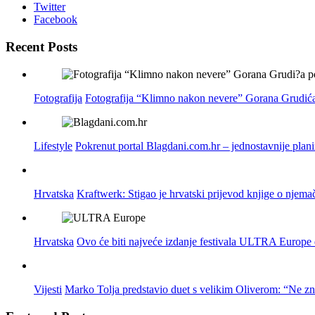
Twitter
Facebook
Recent Posts
Fotografija
Fotografija “Klimno nakon nevere” Gorana Grudića
Lifestyle
Pokrenut portal Blagdani.com.hr – jednostavnije plan
Hrvatska
Kraftwerk: Stigao je hrvatski prijevod knjige o njema
Hrvatska
Ovo će biti najveće izdanje festivala ULTRA Europe do
Vijesti
Marko Tolja predstavio duet s velikim Oliverom: “Ne z