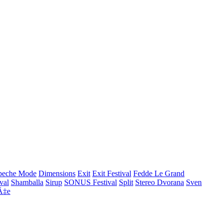
peche Mode
Dimensions
Exit
Exit Festival
Fedde Le Grand
ival
Shamballa
Sirup
SONUS Festival
Split
Stereo Dvorana
Sven
Ä‡e