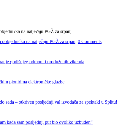
 pobjednička na natječaju PGŽ za srpanj
0 Comments
iranje godišnjeg odmora i produženih vikenda
čkim pionirima elektroničke glazbe
 sada – otkriven posljednji val izvođača za spektakl u Splitu!
nam kada sam posljednji put bio ovoliko uzbuđen”