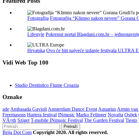
Featured Posts
Fotografija
Fotografija “Klimno nakon nevere” Gorana G
Lifestyle
Pokrenut portal Blagdani.com.hr – jednostavnij
Hrvatska
Ovo će biti najveće izdanje festivala ULTRA Eu
Vidi Web Top 100
Studio Dentistico Fiume Croazia
Oznake
ade
Ambasada Gavioli
Amsterdam Dance Event
Aquarius
Armin van
Freemasons
Hartera festival
INmusic
Marko Felinger
Novalja
Osijek
VÃ¤th
Sziget
T-mobile INmusic Festival
The Garden Festival
Tiesto
Pretraži:
Brija Dot Com
Copyright 2020. All rights reserved.