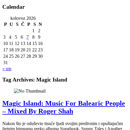
Calendar
kolovoz 2026
P
U
S
Č
P
S
N
1
2
3
4
5
6
7
8
9
10
11
12
13
14
15
16
17
18
19
20
21
22
23
24
25
26
27
28
29
30
31
« srp
Tag Archives:
Magic Island
Magic Island: Music For Balearic People
– Mixed By Roger Shah
Nakon što je oduševio tisuće ljudi svojim predivnim i opuštajućim
ljetnim himnama preko albuma Songbook, Sunny Tales i Another