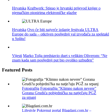
Hrvatska
Kraftwerk: Stigao je hrvatski prijevod knjige o
njemačkim pionirima elektroničke glazbe
Hrvatska
Ovo će biti najveće izdanje festivala ULTRA
Europe do sada – otkriven posljednji val izvođača za spektakl
u Splitu!
Vijesti
Marko Tolja predstavio duet s velikim Oliverom: “Ne
znam kada sam posljednji put bio ovoliko uzbuđen”
Featured Posts
Fotografija
Fotografija “Klimno nakon nevere”
Gorana Grudića pobjednička na natječaju PGŽ
za srpanj
Lifestyle
Pokrenut portal Blagdani.com.hr –