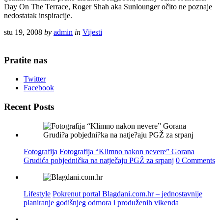
Day On The Terrace, Roger Shah aka Sunlounger očito ne poznaje
nedostatak inspiracije.
stu 19, 2008
by
admin
in
Vijesti
Pratite nas
Twitter
Facebook
Recent Posts
Fotografija
Fotografija “Klimno nakon nevere” Gorana
Grudića pobjednička na natječaju PGŽ za srpanj
0 Comments
Lifestyle
Pokrenut portal Blagdani.com.hr – jednostavnije
planiranje godišnjeg odmora i produženih vikenda