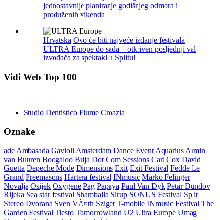
jednostavnije planiranje godišnjeg odmora i
produženih vikenda
Hrvatska
Ovo će biti najveće izdanje festivala
ULTRA Europe do sada – otkriven posljednji val
izvođača za spektakl u Splitu!
Vidi Web Top 100
Studio Dentistico Fiume Croazia
Oznake
ade
Ambasada Gavioli
Amsterdam Dance Event
Aquarius
Armin
van Buuren
Boogaloo
Brija Dot Com Sessions
Carl Cox
David
Guetta
Depeche Mode
Dimensions
Exit
Exit Festival
Fedde Le
Grand
Freemasons
Hartera festival
INmusic
Marko Felinger
Novalja
Osijek
Oxygene
Pag
Papaya
Paul Van Dyk
Petar Dundov
Rijeka
Sea star festival
Shamballa
Sirup
SONUS Festival
Split
Stereo Dvorana
Sven VÃ¤th
Sziget
T-mobile INmusic Festival
The
Garden Festival
Tiesto
Tomorrowland
U2
Ultra Europe
Umag