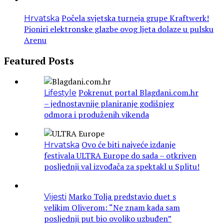
Počela svjetska turneja grupe Kraftwerk!
Hrvatska
Pioniri elektronske glazbe ovog ljeta dolaze u pulsku
Arenu
Featured Posts
Pokrenut portal Blagdani.com.hr
Lifestyle
– jednostavnije planiranje godišnjeg
odmora i produženih vikenda
Ovo će biti najveće izdanje
Hrvatska
festivala ULTRA Europe do sada – otkriven
posljednji val izvođača za spektakl u Splitu!
Marko Tolja predstavio duet s
Vijesti
velikim Oliverom: “Ne znam kada sam
posljednji put bio ovoliko uzbuđen”