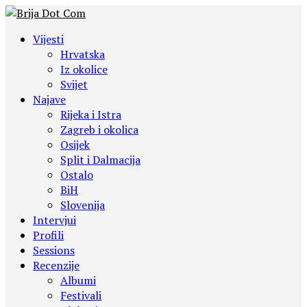
Vijesti
Hrvatska
Iz okolice
Svijet
Najave
Rijeka i Istra
Zagreb i okolica
Osijek
Split i Dalmacija
Ostalo
BiH
Slovenija
Intervjui
Profili
Sessions
Recenzije
Albumi
Festivali