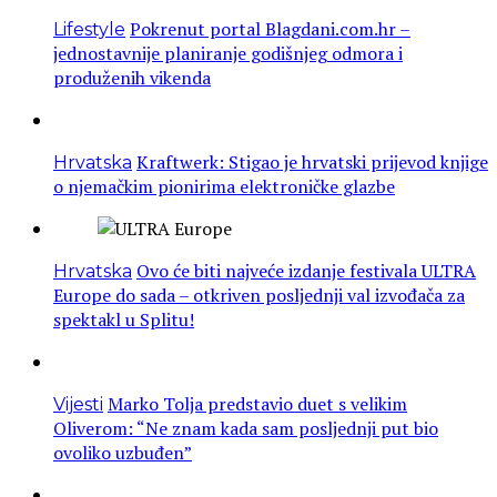
Pokrenut portal Blagdani.com.hr –
Lifestyle
jednostavnije planiranje godišnjeg odmora i
produženih vikenda
Kraftwerk: Stigao je hrvatski prijevod knjige
Hrvatska
o njemačkim pionirima elektroničke glazbe
Ovo će biti najveće izdanje festivala ULTRA
Hrvatska
Europe do sada – otkriven posljednji val izvođača za
spektakl u Splitu!
Marko Tolja predstavio duet s velikim
Vijesti
Oliverom: “Ne znam kada sam posljednji put bio
ovoliko uzbuđen”