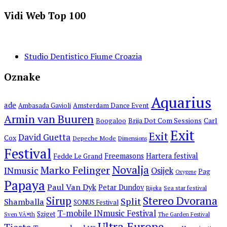
Vidi Web Top 100
Studio Dentistico Fiume Croazia
Oznake
Aquarius
ade
Amsterdam Dance Event
Ambasada Gavioli
Armin van Buuren
Carl
Boogaloo
Brija Dot Com Sessions
Exit
Exit
David Guetta
Cox
Depeche Mode
Dimensions
Festival
Freemasons
Hartera festival
Fedde Le Grand
Novalja
Marko Felinger
INmusic
Osijek
Pag
Oxygene
Papaya
Paul Van Dyk
Petar Dundov
Rijeka
Sea star festival
Stereo Dvorana
Sirup
Split
Shamballa
SONUS Festival
T-mobile INmusic Festival
Sziget
Sven VÃ¤th
The Garden Festival
Ultra Europe