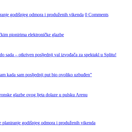
iranje godišnjeg odmora i produženih vikenda
0 Comments
čkim pionirima elektroničke glazbe
 sada – otkriven posljednji val izvođača za spektakl u Splitu!
nam kada sam posljednji put bio ovoliko uzbuđen”
tronske glazbe ovog ljeta dolaze u pulsku Arenu
e planiranje godišnjeg odmora i produženih vikenda