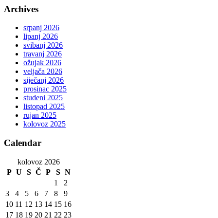
Archives
srpanj 2026
lipanj 2026
svibanj 2026
travanj 2026
ožujak 2026
veljača 2026
siječanj 2026
prosinac 2025
studeni 2025
listopad 2025
rujan 2025
kolovoz 2025
Calendar
kolovoz 2026
P
U
S
Č
P
S
N
1
2
3
4
5
6
7
8
9
10
11
12
13
14
15
16
17
18
19
20
21
22
23