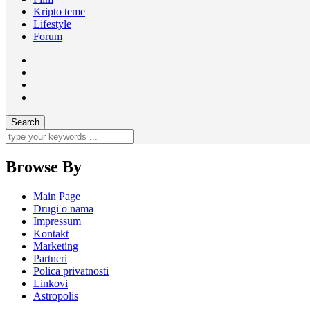
Kripto teme
Lifestyle
Forum
Browse By
Main Page
Drugi o nama
Impressum
Kontakt
Marketing
Partneri
Polica privatnosti
Linkovi
Astropolis