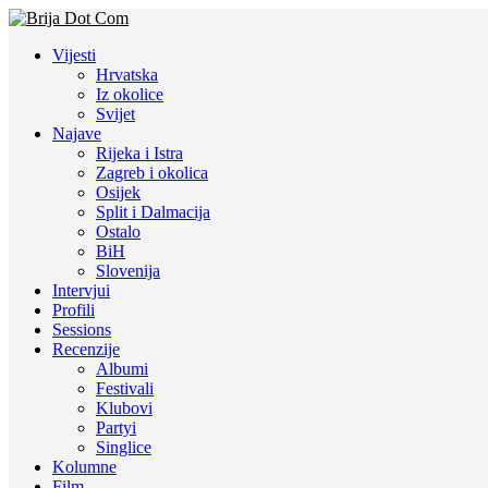
Vijesti
Hrvatska
Iz okolice
Svijet
Najave
Rijeka i Istra
Zagreb i okolica
Osijek
Split i Dalmacija
Ostalo
BiH
Slovenija
Intervjui
Profili
Sessions
Recenzije
Albumi
Festivali
Klubovi
Partyi
Singlice
Kolumne
Film