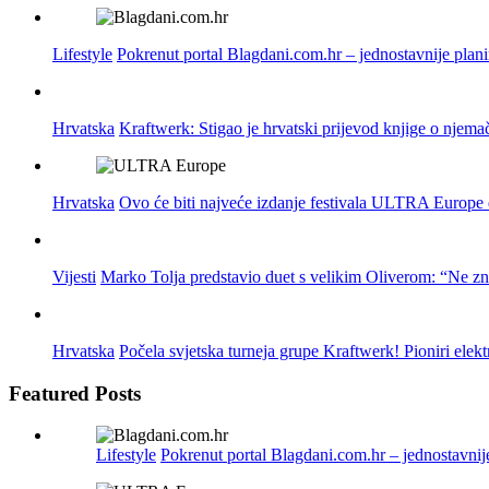
Lifestyle
Pokrenut portal Blagdani.com.hr – jednostavnije plan
Hrvatska
Kraftwerk: Stigao je hrvatski prijevod knjige o njema
Hrvatska
Ovo će biti najveće izdanje festivala ULTRA Europe do
Vijesti
Marko Tolja predstavio duet s velikim Oliverom: “Ne z
Hrvatska
Počela svjetska turneja grupe Kraftwerk! Pioniri elek
Featured Posts
Lifestyle
Pokrenut portal Blagdani.com.hr – jednostavnij