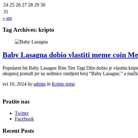
24
25
26
27
28
29
30
31
« srp
Tag Archives:
kripto
Baby Lasagna dobio vlastiti meme coi
Popularni hit Baby Lasagne Rim Tim Tagi DIm dobio je vlastitu kr
ukupnoj ponudi jer su sedmice omiljeni broj “Baby Lasagne,” a mačke 
svi 10, 2024
by
admin
in
Kripto teme
Pratite nas
Twitter
Facebook
Recent Posts