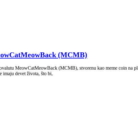
n MeowCatMeowBack (MCMB)
iptovalutu MeowCatMeowBack (MCMB), stvorenu kao meme coin na plat
imaju devet života, što bi,