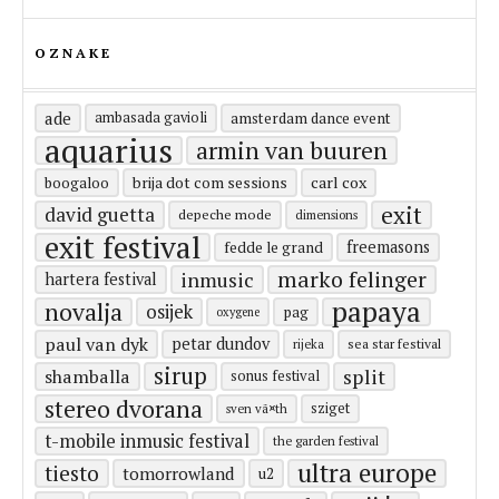
OZNAKE
ade
ambasada gavioli
amsterdam dance event
aquarius
armin van buuren
carl cox
boogaloo
brija dot com sessions
exit
david guetta
depeche mode
dimensions
exit festival
freemasons
fedde le grand
marko felinger
inmusic
hartera festival
papaya
novalja
osijek
pag
oxygene
paul van dyk
petar dundov
rijeka
sea star festival
sirup
split
shamballa
sonus festival
stereo dvorana
sziget
sven vã¤th
t-mobile inmusic festival
the garden festival
ultra europe
tiesto
tomorrowland
u2