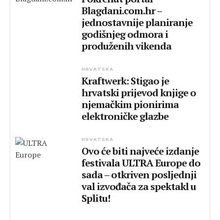
Blagdani.com.hr –
jednostavnije planiranje
godišnjeg odmora i
produženih vikenda
HRVATSKA
Kraftwerk: Stigao je
hrvatski prijevod knjige o
njemačkim pionirima
elektroničke glazbe
HRVATSKA
Ovo će biti najveće izdanje
festivala ULTRA Europe do
sada – otkriven posljednji
val izvođača za spektakl u
Splitu!