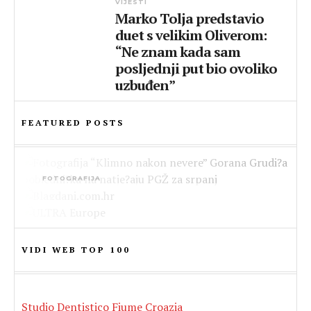
VIJESTI
Marko Tolja predstavio
duet s velikim Oliverom:
“Ne znam kada sam
posljednji put bio ovoliko
uzbuđen”
FEATURED POSTS
FOTOGRAFIJA
Fotografija “Klimno nakon nevere” Gorana
LIFESTYLE
Grudića pobjednička na natječaju PGŽ za
Pokrenut portal Blagdani.com.hr –
srpanj
HRVATSKA
jednostavnije planiranje godišnjeg odmora
Ovo će biti najveće izdanje festivala ULTRA
VIDI WEB TOP 100
i produženih vikenda
Europe do sada – otkriven posljednji val
izvođača za spektakl u Splitu!
Studio Dentistico Fiume Croazia