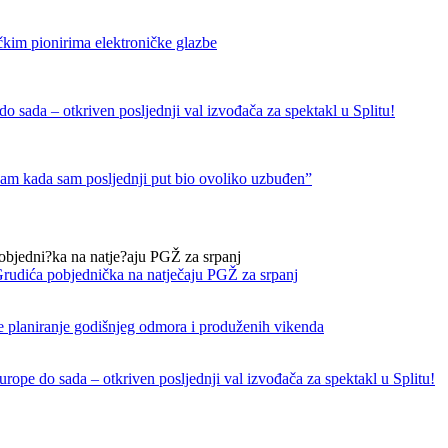
čkim pionirima elektroničke glazbe
 sada – otkriven posljednji val izvođača za spektakl u Splitu!
nam kada sam posljednji put bio ovoliko uzbuđen”
rudića pobjednička na natječaju PGŽ za srpanj
e planiranje godišnjeg odmora i produženih vikenda
rope do sada – otkriven posljednji val izvođača za spektakl u Splitu!