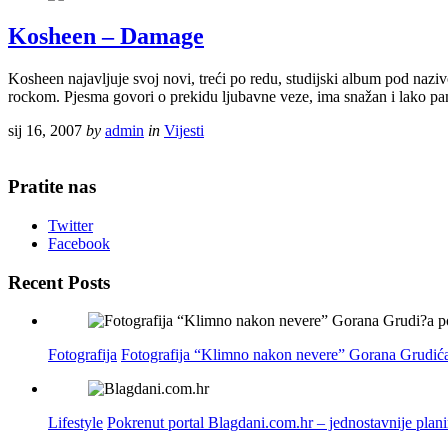
Kosheen – Damage
Kosheen najavljuje svoj novi, treći po redu, studijski album pod na
rockom. Pjesma govori o prekidu ljubavne veze, ima snažan i lako pa
sij 16, 2007
by
admin
in
Vijesti
Pratite nas
Twitter
Facebook
Recent Posts
Fotografija
Fotografija “Klimno nakon nevere” Gorana Grudića
Lifestyle
Pokrenut portal Blagdani.com.hr – jednostavnije plan