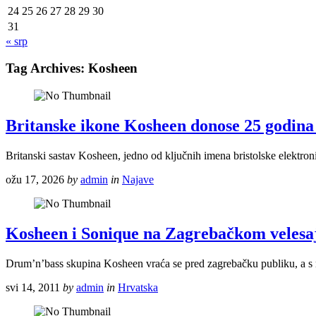
24
25
26
27
28
29
30
31
« srp
Tag Archives:
Kosheen
Britanske ikone Kosheen donose 25 godina
Britanski sastav Kosheen, jedno od ključnih imena bristolske elektroni
ožu 17, 2026
by
admin
in
Najave
Kosheen i Sonique na Zagrebačkom veles
Drum’n’bass skupina Kosheen vraća se pred zagrebačku publiku, a s n
svi 14, 2011
by
admin
in
Hrvatska