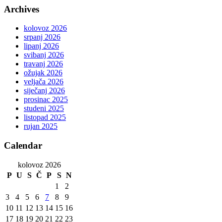
Archives
kolovoz 2026
srpanj 2026
lipanj 2026
svibanj 2026
travanj 2026
ožujak 2026
veljača 2026
siječanj 2026
prosinac 2025
studeni 2025
listopad 2025
rujan 2025
Calendar
kolovoz 2026
P
U
S
Č
P
S
N
1
2
3
4
5
6
7
8
9
10
11
12
13
14
15
16
17
18
19
20
21
22
23