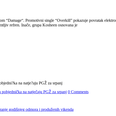
zivom “Damage“. Promotivni single “Overkill” pokazuje povratak elektr
mtljiv refren. Inače, grupa Kosheen osnovana je
 pobjednička na natječaju PGŽ za srpanj
0 Comments
iranje godišnjeg odmora i produženih vikenda