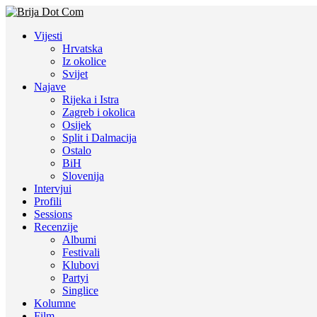
Vijesti
Hrvatska
Iz okolice
Svijet
Najave
Rijeka i Istra
Zagreb i okolica
Osijek
Split i Dalmacija
Ostalo
BiH
Slovenija
Intervjui
Profili
Sessions
Recenzije
Albumi
Festivali
Klubovi
Partyi
Singlice
Kolumne
Film