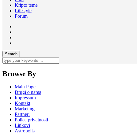
Kripto teme
Lifestyle
Forum
Browse By
Main Page
Drugi o nama
Impressum
Kontakt
Marketing
Partneri
Polica privatnosti
Linkovi
Astropolis