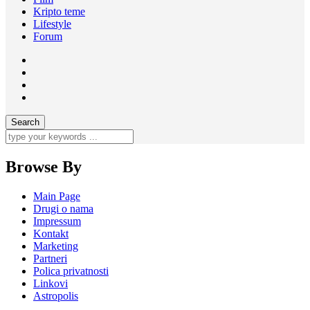
Kripto teme
Lifestyle
Forum
Browse By
Main Page
Drugi o nama
Impressum
Kontakt
Marketing
Partneri
Polica privatnosti
Linkovi
Astropolis