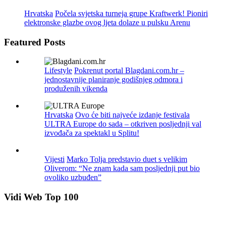
Hrvatska
Počela svjetska turneja grupe Kraftwerk! Pioniri
elektronske glazbe ovog ljeta dolaze u pulsku Arenu
Featured Posts
Lifestyle
Pokrenut portal Blagdani.com.hr –
jednostavnije planiranje godišnjeg odmora i
produženih vikenda
Hrvatska
Ovo će biti najveće izdanje festivala
ULTRA Europe do sada – otkriven posljednji val
izvođača za spektakl u Splitu!
Vijesti
Marko Tolja predstavio duet s velikim
Oliverom: “Ne znam kada sam posljednji put bio
ovoliko uzbuđen”
Vidi Web Top 100