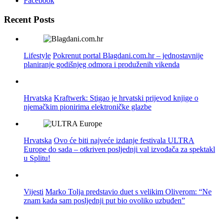
Facebook
Recent Posts
Lifestyle
Pokrenut portal Blagdani.com.hr – jednostavnije
planiranje godišnjeg odmora i produženih vikenda
Hrvatska
Kraftwerk: Stigao je hrvatski prijevod knjige o
njemačkim pionirima elektroničke glazbe
Hrvatska
Ovo će biti najveće izdanje festivala ULTRA
Europe do sada – otkriven posljednji val izvođača za spektakl
u Splitu!
Vijesti
Marko Tolja predstavio duet s velikim Oliverom: “Ne
znam kada sam posljednji put bio ovoliko uzbuđen”