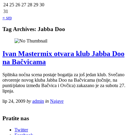
24
25
26
27
28
29
30
31
« srp
Tag Archives:
Jabba Doo
Ivan Mastermix otvara klub Jabba Doo
na Bačvicama
Splitska noćna scena postaje bogatija za još jedan klub. Svečano
otvorenje novog kluba Jabba Doo na Bačvicama (točnije, na
punti/platou između Bačvica i Ovčica) zakazano je za subotu 27.
lipnja.
lip 24, 2009
by
admin
in
Najave
Pratite nas
Twitter