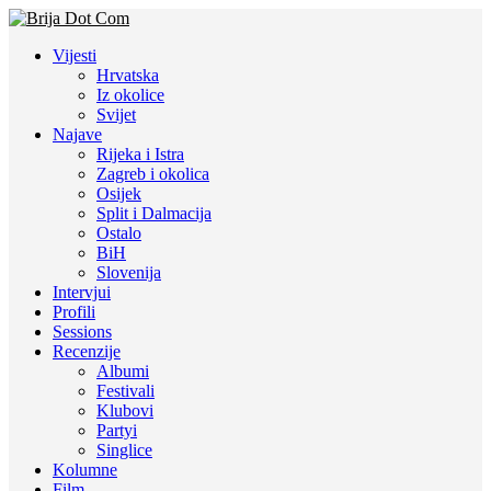
Vijesti
Hrvatska
Iz okolice
Svijet
Najave
Rijeka i Istra
Zagreb i okolica
Osijek
Split i Dalmacija
Ostalo
BiH
Slovenija
Intervjui
Profili
Sessions
Recenzije
Albumi
Festivali
Klubovi
Partyi
Singlice
Kolumne
Film