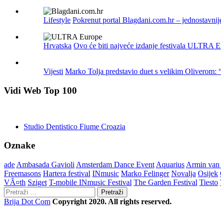
Lifestyle
Pokrenut portal Blagdani.com.hr – jednostavnij
Hrvatska
Ovo će biti najveće izdanje festivala ULTRA Eu
Vijesti
Marko Tolja predstavio duet s velikim Oliverom:
Vidi Web Top 100
Studio Dentistico Fiume Croazia
Oznake
ade
Ambasada Gavioli
Amsterdam Dance Event
Aquarius
Armin van
Freemasons
Hartera festival
INmusic
Marko Felinger
Novalja
Osijek
VÃ¤th
Sziget
T-mobile INmusic Festival
The Garden Festival
Tiesto
Pretraži:
Brija Dot Com
Copyright 2020. All rights reserved.