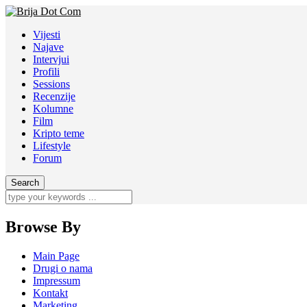
Vijesti
Najave
Intervjui
Profili
Sessions
Recenzije
Kolumne
Film
Kripto teme
Lifestyle
Forum
Browse By
Main Page
Drugi o nama
Impressum
Kontakt
Marketing