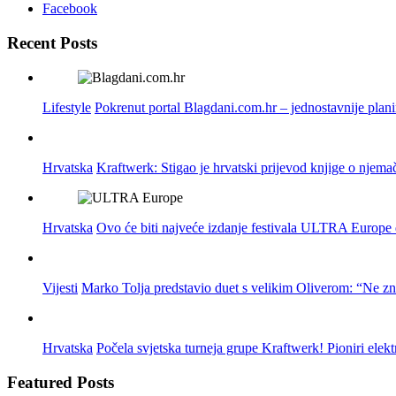
Facebook
Recent Posts
Lifestyle
Pokrenut portal Blagdani.com.hr – jednostavnije plan
Hrvatska
Kraftwerk: Stigao je hrvatski prijevod knjige o njema
Hrvatska
Ovo će biti najveće izdanje festivala ULTRA Europe do
Vijesti
Marko Tolja predstavio duet s velikim Oliverom: “Ne z
Hrvatska
Počela svjetska turneja grupe Kraftwerk! Pioniri elek
Featured Posts