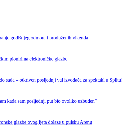
iranje godišnjeg odmora i produženih vikenda
čkim pionirima elektroničke glazbe
 sada – otkriven posljednji val izvođača za spektakl u Splitu!
nam kada sam posljednji put bio ovoliko uzbuđen”
tronske glazbe ovog ljeta dolaze u pulsku Arenu