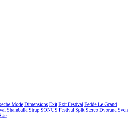
peche Mode
Dimensions
Exit
Exit Festival
Fedde Le Grand
ival
Shamballa
Sirup
SONUS Festival
Split
Stereo Dvorana
Sven
Ä‡e