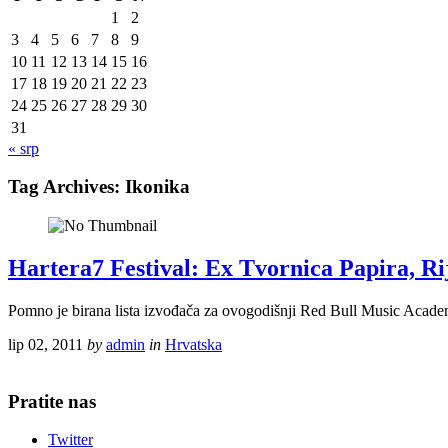
1
2
3
4
5
6
7
8
9
10
11
12
13
14
15
16
17
18
19
20
21
22
23
24
25
26
27
28
29
30
31
« srp
Tag Archives:
Ikonika
Hartera7 Festival: Ex Tvornica Papira, Ri
Pomno je birana lista izvođača za ovogodišnji Red Bull Musi
lip 02, 2011
by
admin
in
Hrvatska
Pratite nas
Twitter