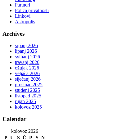
Partneri
Polica privatnosti
Linkovi
Astropolis
Archives
srpanj 2026
lipanj 2026
svibanj 2026
travanj 2026
ožujak 2026
veljača 2026
siječanj 2026
prosinac 2025
studeni 2025
listopad 2025
rujan 2025
kolovoz 2025
Calendar
kolovoz 2026
P
U
S
Č
P
S
N