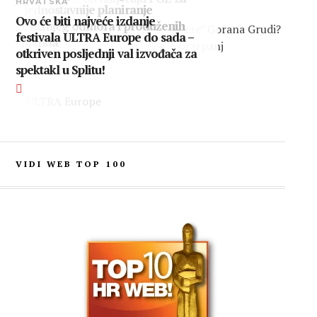
HRVATSKA
– jednostavnije planiranje
srpanj
Ovo će biti najveće izdanje
godišnjeg odmora i produženih
festivala ULTRA Europe do sada –
vikenda
otkriven posljednji val izvođača za
spektakl u Splitu!
VIDI WEB TOP 100