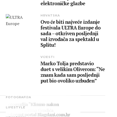
elektroničke glazbe
HRVATSKA
Ovo će biti najveće izdanje
festivala ULTRA Europe do
sada – otkriven posljednji
val izvođača za spektakl u
Splitu!
VIJESTI
Marko Tolja predstavio
duet s velikim Oliverom: “Ne
znam kada sam posljednji
put bio ovoliko uzbuđen”
FOTOGRAFIJA
Fotografija “Klimno nakon
FEATURED POSTS
LIFESTYLE
nevere” Gorana Grudića
Pokrenut portal Blagdani.com.hr
pobjednička na natječaju PGŽ za