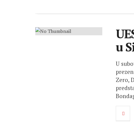
UE
u S
U subot
prezen
Zero, 
predst
Bondage