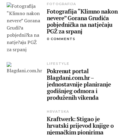
FOTOGRAFIJA
Fotografija “Klimno nakon
nevere” Gorana Grudića
pobjednička na natječaju
PGŽ za srpanj
0 COMMENTS
LIFESTYLE
Pokrenut portal
Blagdani.com.hr –
jednostavnije planiranje
godišnjeg odmora i
produženih vikenda
HRVATSKA
Kraftwerk: Stigao je
hrvatski prijevod knjige o
njemačkim pionirima