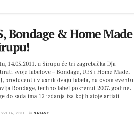
S, Bondage & Home Made
irupu!
u, 14.05.2011. u Sirupu će tri zagrebačka DJa
tirati svoje labelove – Bondage, UES i Home Made.
DJ, producent i vlasnik dvaju labela, na ovom eventu
avlja Bondage, techno label pokrenut 2007. godine.
 do sada ima 12 izdanja iza kojih stoje artisti
SVI 14, 2011
in
NAJAVE