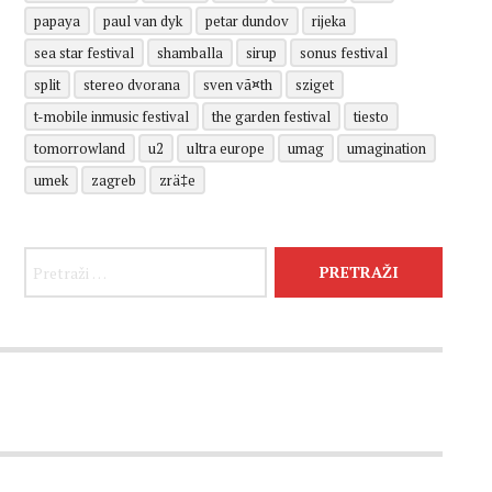
papaya
paul van dyk
petar dundov
rijeka
sea star festival
shamballa
sirup
sonus festival
split
stereo dvorana
sven vã¤th
sziget
t-mobile inmusic festival
the garden festival
tiesto
tomorrowland
u2
ultra europe
umag
umagination
umek
zagreb
zrä‡e
Pretraži: