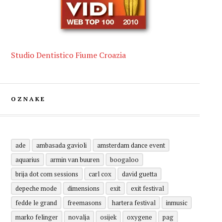
Studio Dentistico Fiume Croazia
OZNAKE
ade
ambasada gavioli
amsterdam dance event
aquarius
armin van buuren
boogaloo
brija dot com sessions
carl cox
david guetta
depeche mode
dimensions
exit
exit festival
fedde le grand
freemasons
hartera festival
inmusic
marko felinger
novalja
osijek
oxygene
pag