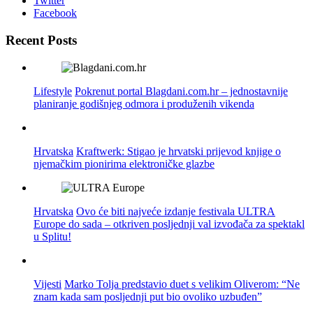
Twitter
Facebook
Recent Posts
Lifestyle
Pokrenut portal Blagdani.com.hr – jednostavnije
planiranje godišnjeg odmora i produženih vikenda
Hrvatska
Kraftwerk: Stigao je hrvatski prijevod knjige o
njemačkim pionirima elektroničke glazbe
Hrvatska
Ovo će biti najveće izdanje festivala ULTRA
Europe do sada – otkriven posljednji val izvođača za spektakl
u Splitu!
Vijesti
Marko Tolja predstavio duet s velikim Oliverom: “Ne
znam kada sam posljednji put bio ovoliko uzbuđen”