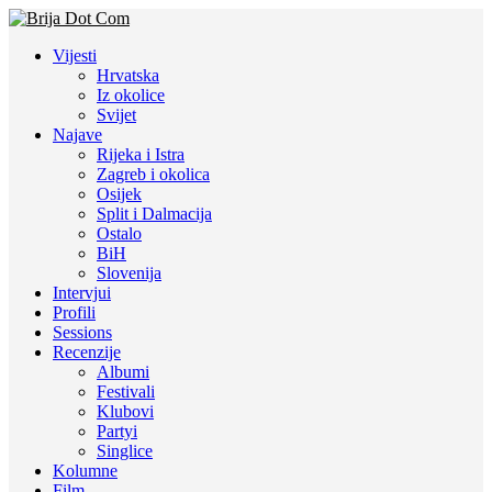
Vijesti
Hrvatska
Iz okolice
Svijet
Najave
Rijeka i Istra
Zagreb i okolica
Osijek
Split i Dalmacija
Ostalo
BiH
Slovenija
Intervjui
Profili
Sessions
Recenzije
Albumi
Festivali
Klubovi
Partyi
Singlice
Kolumne
Film