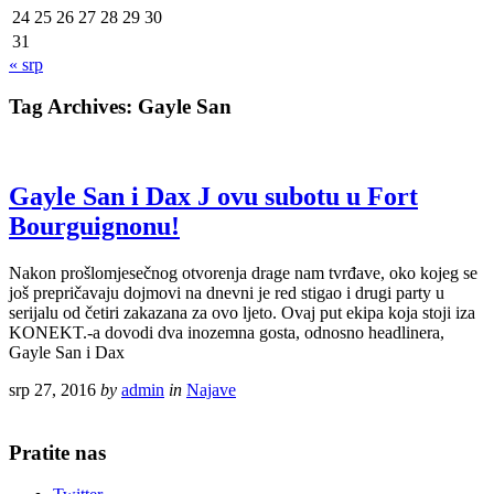
24
25
26
27
28
29
30
31
« srp
Tag Archives:
Gayle San
Gayle San i Dax J ovu subotu u Fort
Bourguignonu!
Nakon prošlomjesečnog otvorenja drage nam tvrđave, oko kojeg se
još prepričavaju dojmovi na dnevni je red stigao i drugi party u
serijalu od četiri zakazana za ovo ljeto. Ovaj put ekipa koja stoji iza
KONEKT.-a dovodi dva inozemna gosta, odnosno headlinera,
Gayle San i Dax
srp 27, 2016
by
admin
in
Najave
Pratite nas