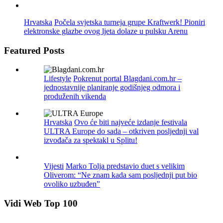
Hrvatska
Počela svjetska turneja grupe Kraftwerk! Pioniri
elektronske glazbe ovog ljeta dolaze u pulsku Arenu
Featured Posts
Lifestyle
Pokrenut portal Blagdani.com.hr –
jednostavnije planiranje godišnjeg odmora i
produženih vikenda
Hrvatska
Ovo će biti najveće izdanje festivala
ULTRA Europe do sada – otkriven posljednji val
izvođača za spektakl u Splitu!
Vijesti
Marko Tolja predstavio duet s velikim
Oliverom: “Ne znam kada sam posljednji put bio
ovoliko uzbuđen”
Vidi Web Top 100