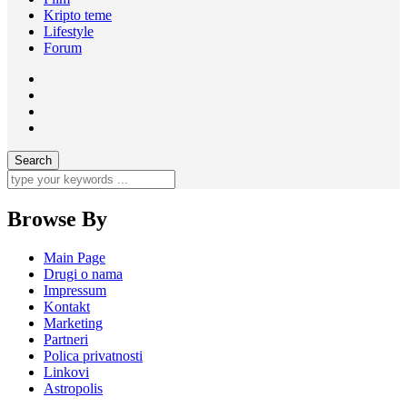
Kripto teme
Lifestyle
Forum
Browse By
Main Page
Drugi o nama
Impressum
Kontakt
Marketing
Partneri
Polica privatnosti
Linkovi
Astropolis