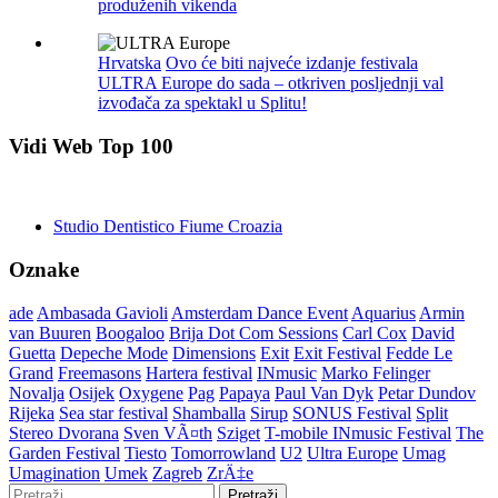
produženih vikenda
Hrvatska
Ovo će biti najveće izdanje festivala
ULTRA Europe do sada – otkriven posljednji val
izvođača za spektakl u Splitu!
Vidi Web Top 100
Studio Dentistico Fiume Croazia
Oznake
ade
Ambasada Gavioli
Amsterdam Dance Event
Aquarius
Armin
van Buuren
Boogaloo
Brija Dot Com Sessions
Carl Cox
David
Guetta
Depeche Mode
Dimensions
Exit
Exit Festival
Fedde Le
Grand
Freemasons
Hartera festival
INmusic
Marko Felinger
Novalja
Osijek
Oxygene
Pag
Papaya
Paul Van Dyk
Petar Dundov
Rijeka
Sea star festival
Shamballa
Sirup
SONUS Festival
Split
Stereo Dvorana
Sven VÃ¤th
Sziget
T-mobile INmusic Festival
The
Garden Festival
Tiesto
Tomorrowland
U2
Ultra Europe
Umag
Umagination
Umek
Zagreb
ZrÄ‡e
Pretraži: