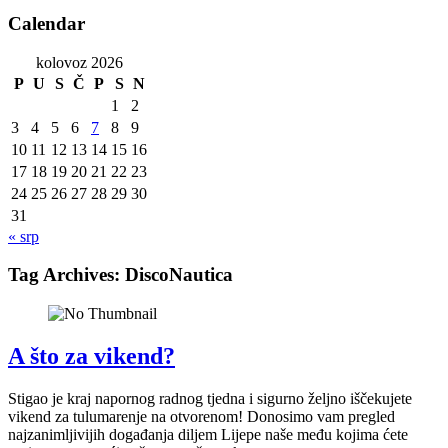
Calendar
kolovoz 2026
P
U
S
Č
P
S
N
1
2
3
4
5
6
7
8
9
10
11
12
13
14
15
16
17
18
19
20
21
22
23
24
25
26
27
28
29
30
31
« srp
Tag Archives:
DiscoNautica
A što za vikend?
Stigao je kraj napornog radnog tjedna i sigurno željno iščekujete
vikend za tulumarenje na otvorenom! Donosimo vam pregled
najzanimljivijih događanja diljem Lijepe naše među kojima ćete