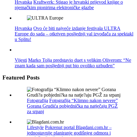
Hrvatska
Kraftwerk: Stigao je hrvatski prijevod knjige o
njemačkim pionirima elektroničke glazbe
Hrvatska
Ovo će biti najveće izdanje festivala ULTRA
Europe do sada – otkriven posljednji val izvođača za spektakl
u Splitu!
Vijesti
Marko Tolja predstavio duet s velikim Oliverom: “Ne
znam kada sam posljednji put bio ovoliko uzbuđen”
Featured Posts
Fotografija
Fotografija “Klimno nakon nevere”
Gorana Grudića pobjednička na natječaju PGŽ
za srpanj
Lifestyle
Pokrenut portal Blagdani.com.hr –
jednostavnije planiranje godišnjeg odmora i