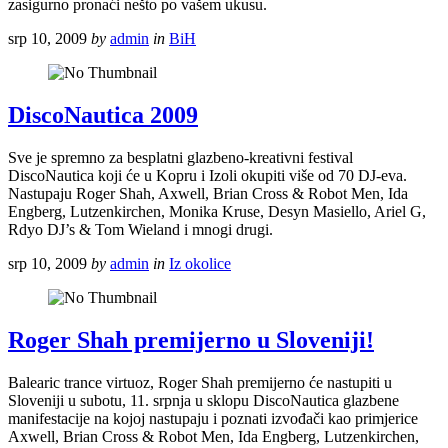
zasigurno pronaći nešto po vašem ukusu.
srp 10, 2009
by
admin
in
BiH
DiscoNautica 2009
Sve je spremno za besplatni glazbeno-kreativni festival
DiscoNautica koji će u Kopru i Izoli okupiti više od 70 DJ-eva.
Nastupaju Roger Shah, Axwell, Brian Cross & Robot Men, Ida
Engberg, Lutzenkirchen, Monika Kruse, Desyn Masiello, Ariel G,
Rdyo DJ’s & Tom Wieland i mnogi drugi.
srp 10, 2009
by
admin
in
Iz okolice
Roger Shah premijerno u Sloveniji!
Balearic trance virtuoz, Roger Shah premijerno će nastupiti u
Sloveniji u subotu, 11. srpnja u sklopu DiscoNautica glazbene
manifestacije na kojoj nastupaju i poznati izvođači kao primjerice
Axwell, Brian Cross & Robot Men, Ida Engberg, Lutzenkirchen,