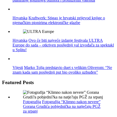
planiranje godišnjeg odmora i produženih vikenda
Hrvatska
Kraftwerk: Stigao je hrvatski prijevod knjige o
njemačkim pionirima elektroničke glazbe
Hrvatska
Ovo će biti najveće izdanje festivala ULTRA
Europe do sada – otkriven posljednji val izvođača za spektakl
u Splitu!
Vijesti
Marko Tolja predstavio duet s velikim Oliverom: “Ne
znam kada sam posljednji put bio ovoliko uzbuđen”
Featured Posts
Fotografija
Fotografija “Klimno nakon nevere”
Gorana Grudića pobjednička na natječaju PGŽ
za srpanj