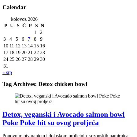
Calendar
kolovoz 2026
P
U
S
Č
P
S
N
1
2
3
4
5
6
7
8
9
10
11
12
13
14
15
16
17
18
19
20
21
22
23
24
25
26
27
28
29
30
31
« srp
Tag Archives:
Detox chicken bowl
Detox, veganski i Avocado salmon bowl
Poke Poke hit su ovog proljeća
Ponovnim otvaranjem i dolaskom proljetnih, sezonskih namirnica