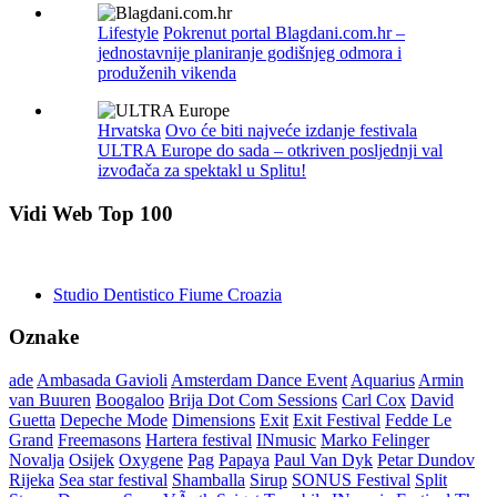
Lifestyle
Pokrenut portal Blagdani.com.hr –
jednostavnije planiranje godišnjeg odmora i
produženih vikenda
Hrvatska
Ovo će biti najveće izdanje festivala
ULTRA Europe do sada – otkriven posljednji val
izvođača za spektakl u Splitu!
Vidi Web Top 100
Studio Dentistico Fiume Croazia
Oznake
ade
Ambasada Gavioli
Amsterdam Dance Event
Aquarius
Armin
van Buuren
Boogaloo
Brija Dot Com Sessions
Carl Cox
David
Guetta
Depeche Mode
Dimensions
Exit
Exit Festival
Fedde Le
Grand
Freemasons
Hartera festival
INmusic
Marko Felinger
Novalja
Osijek
Oxygene
Pag
Papaya
Paul Van Dyk
Petar Dundov
Rijeka
Sea star festival
Shamballa
Sirup
SONUS Festival
Split