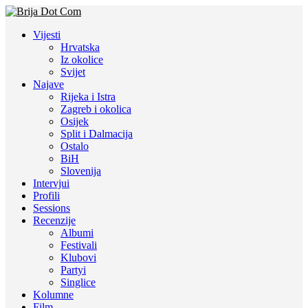
Vijesti
Hrvatska
Iz okolice
Svijet
Najave
Rijeka i Istra
Zagreb i okolica
Osijek
Split i Dalmacija
Ostalo
BiH
Slovenija
Intervjui
Profili
Sessions
Recenzije
Albumi
Festivali
Klubovi
Partyi
Singlice
Kolumne
Film