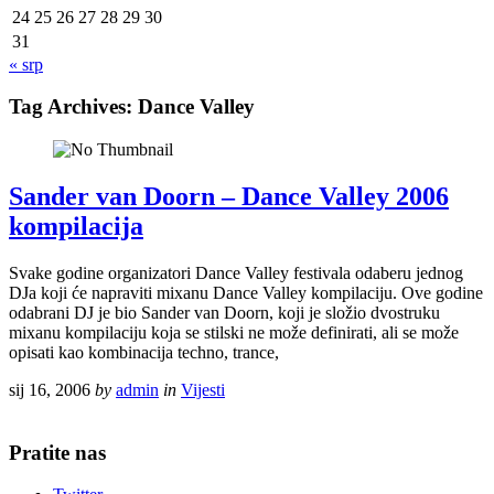
24
25
26
27
28
29
30
31
« srp
Tag Archives:
Dance Valley
Sander van Doorn – Dance Valley 2006
kompilacija
Svake godine organizatori Dance Valley festivala odaberu jednog
DJa koji će napraviti mixanu Dance Valley kompilaciju. Ove godine
odabrani DJ je bio Sander van Doorn, koji je složio dvostruku
mixanu kompilaciju koja se stilski ne može definirati, ali se može
opisati kao kombinacija techno, trance,
sij 16, 2006
by
admin
in
Vijesti
Pratite nas