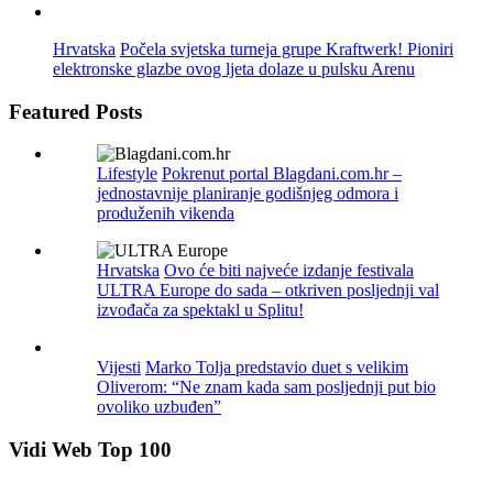
Hrvatska
Počela svjetska turneja grupe Kraftwerk! Pioniri
elektronske glazbe ovog ljeta dolaze u pulsku Arenu
Featured Posts
Lifestyle
Pokrenut portal Blagdani.com.hr –
jednostavnije planiranje godišnjeg odmora i
produženih vikenda
Hrvatska
Ovo će biti najveće izdanje festivala
ULTRA Europe do sada – otkriven posljednji val
izvođača za spektakl u Splitu!
Vijesti
Marko Tolja predstavio duet s velikim
Oliverom: “Ne znam kada sam posljednji put bio
ovoliko uzbuđen”
Vidi Web Top 100