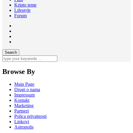
Kripto teme
Lifestyle
Forum
Browse By
Main Page
Drugi o nama
Impressum
Kontakt
Marketing
Partneri
Polica privatnosti
Linkovi
Astropolis