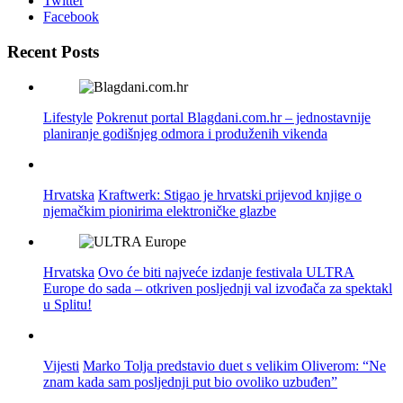
Twitter
Facebook
Recent Posts
Lifestyle
Pokrenut portal Blagdani.com.hr – jednostavnije
planiranje godišnjeg odmora i produženih vikenda
Hrvatska
Kraftwerk: Stigao je hrvatski prijevod knjige o
njemačkim pionirima elektroničke glazbe
Hrvatska
Ovo će biti najveće izdanje festivala ULTRA
Europe do sada – otkriven posljednji val izvođača za spektakl
u Splitu!
Vijesti
Marko Tolja predstavio duet s velikim Oliverom: “Ne
znam kada sam posljednji put bio ovoliko uzbuđen”