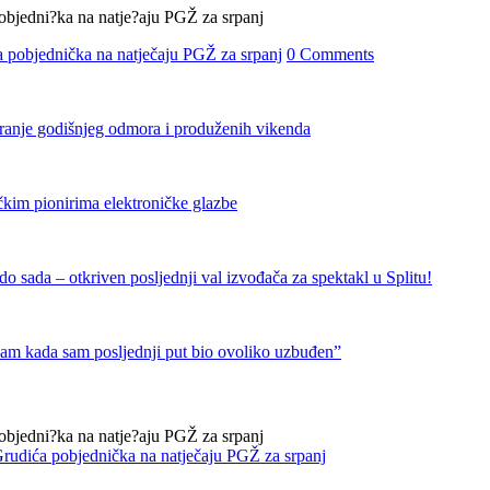
 pobjednička na natječaju PGŽ za srpanj
0 Comments
iranje godišnjeg odmora i produženih vikenda
čkim pionirima elektroničke glazbe
 sada – otkriven posljednji val izvođača za spektakl u Splitu!
nam kada sam posljednji put bio ovoliko uzbuđen”
rudića pobjednička na natječaju PGŽ za srpanj