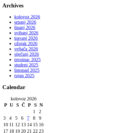
Archives
kolovoz 2026
srpanj 2026
lipanj 2026
svibanj 2026
travanj 2026
ožujak 2026
veljača 2026
siječanj 2026
prosinac 2025
studeni 2025
listopad 2025
rujan 2025
Calendar
kolovoz 2026
P
U
S
Č
P
S
N
1
2
3
4
5
6
7
8
9
10
11
12
13
14
15
16
17
18
19
20
21
22
23