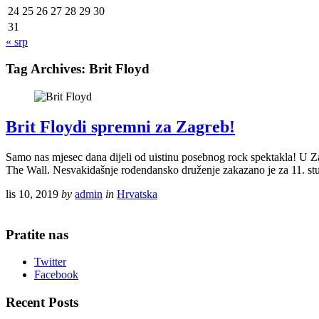
24
25
26
27
28
29
30
31
« srp
Tag Archives:
Brit Floyd
Brit Floydi spremni za Zagreb!
Samo nas mjesec dana dijeli od uistinu posebnog rock spektakla! U Zag
The Wall. Nesvakidašnje rođendansko druženje zakazano je za 11. st
lis 10, 2019
by
admin
in
Hrvatska
Pratite nas
Twitter
Facebook
Recent Posts