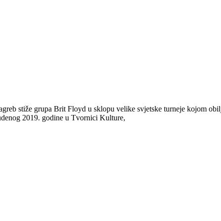
reb stiže grupa Brit Floyd u sklopu velike svjetske turneje kojom obil
udenog 2019. godine u Tvornici Kulture,