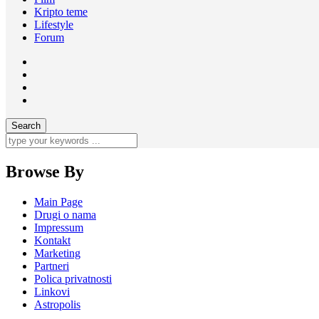
Kripto teme
Lifestyle
Forum
Browse By
Main Page
Drugi o nama
Impressum
Kontakt
Marketing
Partneri
Polica privatnosti
Linkovi
Astropolis