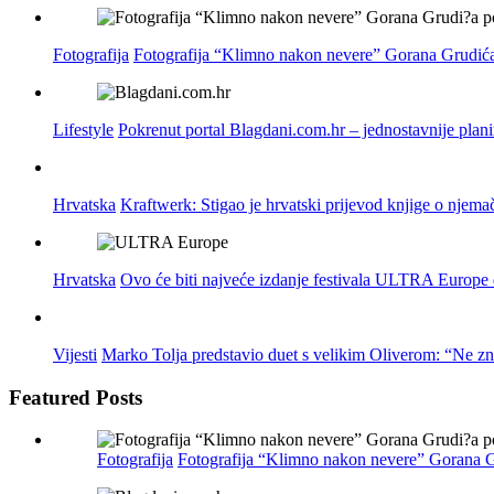
Fotografija
Fotografija “Klimno nakon nevere” Gorana Grudića
Lifestyle
Pokrenut portal Blagdani.com.hr – jednostavnije plan
Hrvatska
Kraftwerk: Stigao je hrvatski prijevod knjige o njema
Hrvatska
Ovo će biti najveće izdanje festivala ULTRA Europe do
Vijesti
Marko Tolja predstavio duet s velikim Oliverom: “Ne z
Featured Posts
Fotografija
Fotografija “Klimno nakon nevere” Gorana G