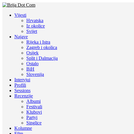
Vijesti
Hrvatska
Iz okolice
Svijet
Najave
Rijeka i Istra
Zagreb i okolica
Osijek
Split i Dalmacija
Ostalo
BiH
Slovenija
Intervjui
Profili
Sessions
Recenzije
Albumi
Festivali
Klubovi
Partyi
Singlice
Kolumne
Film