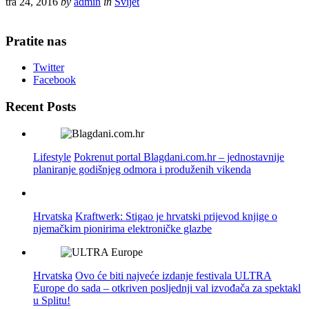
tra 24, 2016
by
admin
in
Svijet
Pratite nas
Twitter
Facebook
Recent Posts
Lifestyle
Pokrenut portal Blagdani.com.hr – jednostavnije
planiranje godišnjeg odmora i produženih vikenda
Hrvatska
Kraftwerk: Stigao je hrvatski prijevod knjige o
njemačkim pionirima elektroničke glazbe
Hrvatska
Ovo će biti najveće izdanje festivala ULTRA
Europe do sada – otkriven posljednji val izvođača za spektakl
u Splitu!