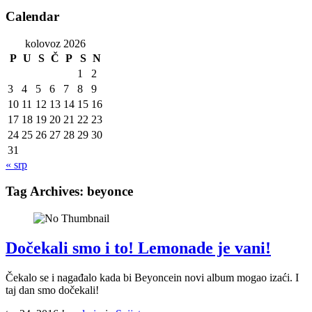
Calendar
kolovoz 2026
P
U
S
Č
P
S
N
1
2
3
4
5
6
7
8
9
10
11
12
13
14
15
16
17
18
19
20
21
22
23
24
25
26
27
28
29
30
31
« srp
Tag Archives:
beyonce
Dočekali smo i to! Lemonade je vani!
Čekalo se i nagađalo kada bi Beyoncein novi album mogao izaći. I
taj dan smo dočekali!