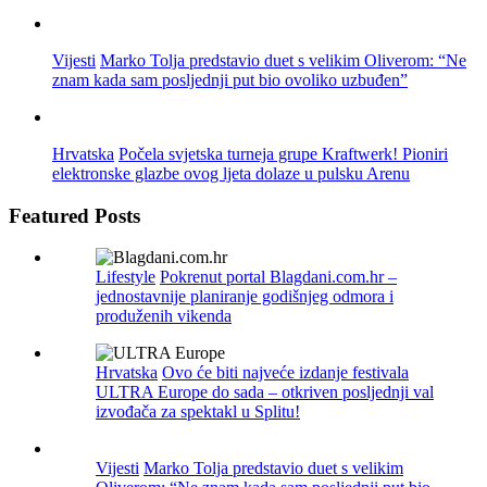
Vijesti
Marko Tolja predstavio duet s velikim Oliverom: “Ne
znam kada sam posljednji put bio ovoliko uzbuđen”
Hrvatska
Počela svjetska turneja grupe Kraftwerk! Pioniri
elektronske glazbe ovog ljeta dolaze u pulsku Arenu
Featured Posts
Lifestyle
Pokrenut portal Blagdani.com.hr –
jednostavnije planiranje godišnjeg odmora i
produženih vikenda
Hrvatska
Ovo će biti najveće izdanje festivala
ULTRA Europe do sada – otkriven posljednji val
izvođača za spektakl u Splitu!
Vijesti
Marko Tolja predstavio duet s velikim