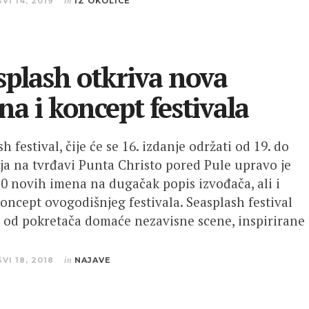
SVI 14, 2019
in
IZ OKOLICE
splash otkriva nova
na i koncept festivala
h festival, čije će se 16. izdanje održati od 19. do
nja na tvrđavi Punta Christo pored Pule upravo je
0 novih imena na dugačak popis izvođača, ali i
koncept ovogodišnjeg festivala. Seasplash festival
e od pokretača domaće nezavisne scene, inspirirane
SVI 18, 2018
in
NAJAVE