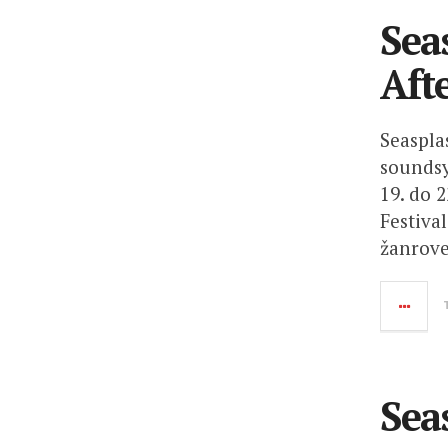
Sea
Aft
Seasplas
soundsy
19. do 
Festiva
žanrove
Sea