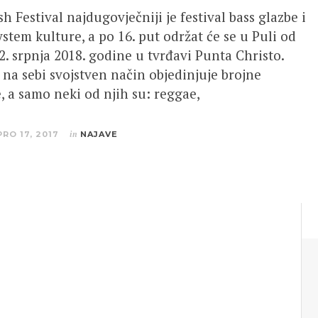
h Festival najdugovječniji je festival bass glazbe i
stem kulture, a po 16. put održat će se u Puli od
22. srpnja 2018. godine u tvrđavi Punta Christo.
l na sebi svojstven način objedinjuje brojne
, a samo neki od njih su: reggae,
PRO 17, 2017
in
NAJAVE