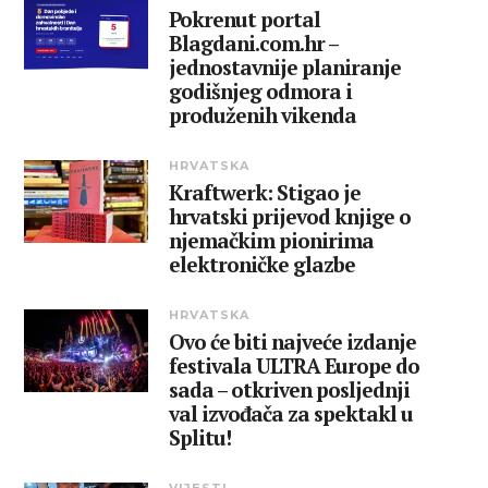
Pokrenut portal
Blagdani.com.hr –
jednostavnije planiranje
godišnjeg odmora i
produženih vikenda
HRVATSKA
Kraftwerk: Stigao je
hrvatski prijevod knjige o
njemačkim pionirima
elektroničke glazbe
HRVATSKA
Ovo će biti najveće izdanje
festivala ULTRA Europe do
sada – otkriven posljednji
val izvođača za spektakl u
Splitu!