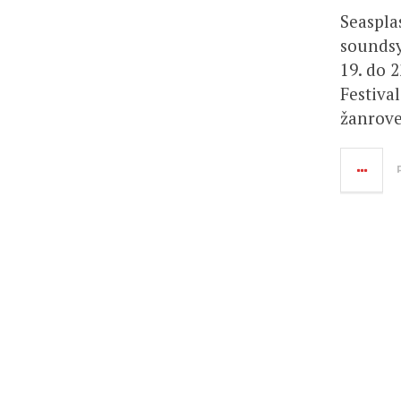
Seasplas
soundsy
19. do 
Festiva
žanrove