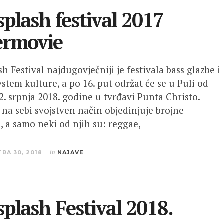
splash festival 2017
ermovie
h Festival najdugovječniji je festivala bass glazbe i
stem kulture, a po 16. put održat će se u Puli od
22. srpnja 2018. godine u tvrđavi Punta Christo.
l na sebi svojstven način objedinjuje brojne
, a samo neki od njih su: reggae,
TRA 30, 2018
in
NAJAVE
splash Festival 2018.