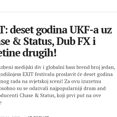
T: deset godina UKF-a uz
se & Status, Dub FX i
etine drugih!
azbeni medijski div i globalni bass brend broj jedan,
odišnjem EXIT festivalu proslavit će deset godina
og rada na svjetskoj sceni! Za ovu izuzetnu
 osobno su se odazvali najpopularniji drum and
oducenti Chase & Status, koji prvi put na ove
e