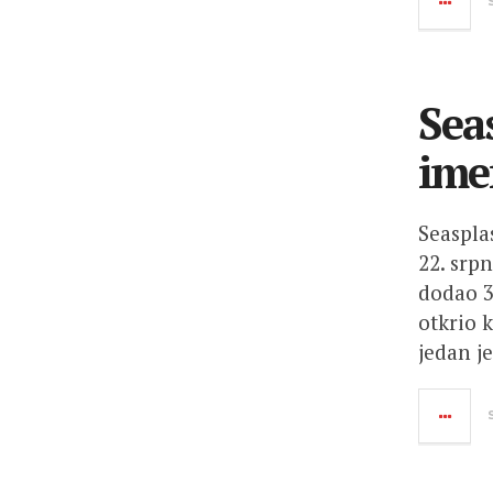
Sea
ime
Seasplas
22. srp
dodao 3
otkrio 
jedan j