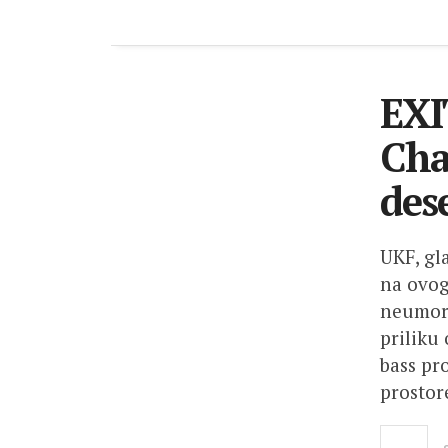
EXI
Cha
des
UKF, gl
na ovog
neumorn
priliku
bass pr
prostor