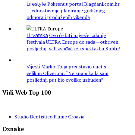
Pokrenut portal Blagdani.com.hr
Lifestyle
– jednostavnije planiranje godišnjeg
odmora i produženih vikenda
Ovo će biti najveće izdanje
Hrvatska
festivala ULTRA Europe do sada – otkriven
posljednji val izvođača za spektakl u Splitu!
Marko Tolja predstavio duet s
Vijesti
velikim Oliverom: “Ne znam kada sam
posljednji put bio ovoliko uzbuđen”
Vidi Web Top 100
Studio Dentistico Fiume Croazia
Oznake