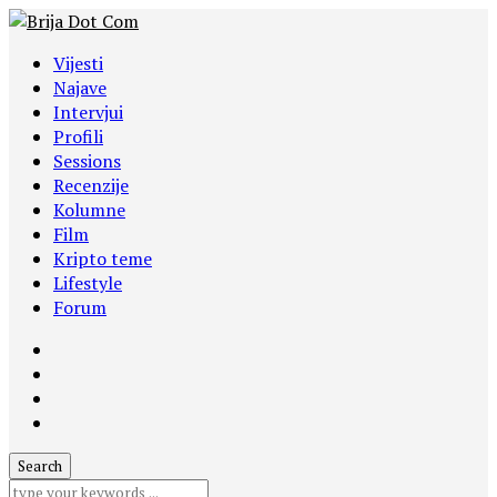
Vijesti
Najave
Intervjui
Profili
Sessions
Recenzije
Kolumne
Film
Kripto teme
Lifestyle
Forum