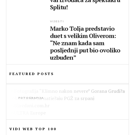
Splitu!
VIJESTI
Marko Tolja predstavio
duet s velikim Oliverom:
“Ne znam kada sam
posljednji put bio ovoliko
uzbuđen”
FEATURED POSTS
FOTOGRAFIJA
Fotografija “Klimno nakon nevere” Gorana
LIFESTYLE
Grudića pobjednička na natječaju PGŽ za
Pokrenut portal Blagdani.com.hr –
srpanj
HRVATSKA
jednostavnije planiranje godišnjeg odmora
Ovo će biti najveće izdanje festivala ULTRA
VIDI WEB TOP 100
i produženih vikenda
Europe do sada – otkriven posljednji val