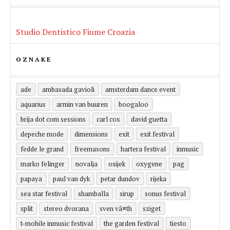
izvođača za spektakl u Splitu!
Studio Dentistico Fiume Croazia
OZNAKE
ade
ambasada gavioli
amsterdam dance event
aquarius
armin van buuren
boogaloo
brija dot com sessions
carl cox
david guetta
depeche mode
dimensions
exit
exit festival
fedde le grand
freemasons
hartera festival
inmusic
marko felinger
novalja
osijek
oxygene
pag
papaya
paul van dyk
petar dundov
rijeka
sea star festival
shamballa
sirup
sonus festival
split
stereo dvorana
sven vã¤th
sziget
t-mobile inmusic festival
the garden festival
tiesto