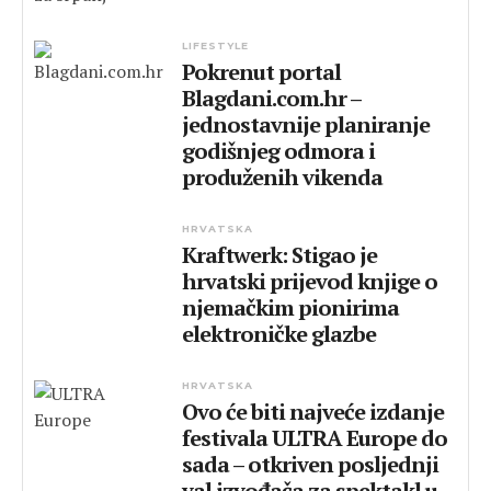
LIFESTYLE
Pokrenut portal
Blagdani.com.hr –
jednostavnije planiranje
godišnjeg odmora i
produženih vikenda
HRVATSKA
Kraftwerk: Stigao je
hrvatski prijevod knjige o
njemačkim pionirima
elektroničke glazbe
HRVATSKA
Ovo će biti najveće izdanje
festivala ULTRA Europe do
sada – otkriven posljednji
val izvođača za spektakl u