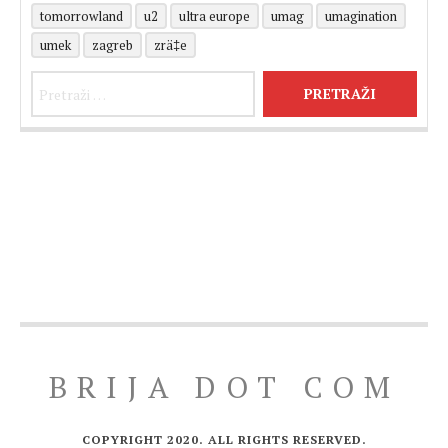
tomorrowland
u2
ultra europe
umag
umagination
umek
zagreb
zrä‡e
Pretraži:
BRIJA DOT COM
COPYRIGHT 2020. ALL RIGHTS RESERVED.