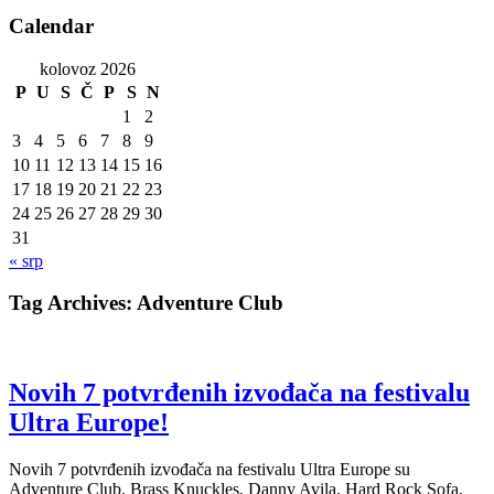
Calendar
kolovoz 2026
P
U
S
Č
P
S
N
1
2
3
4
5
6
7
8
9
10
11
12
13
14
15
16
17
18
19
20
21
22
23
24
25
26
27
28
29
30
31
« srp
Tag Archives:
Adventure Club
Novih 7 potvrđenih izvođača na festivalu
Ultra Europe!
Novih 7 potvrđenih izvođača na festivalu Ultra Europe su
Adventure Club, Brass Knuckles, Danny Avila, Hard Rock Sofa,