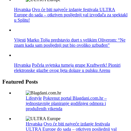
Hrvatska
Ovo će biti najveće izdanje festivala ULTRA
Europe do sada – otkriven posljednji val izvođača za spektakl
u Splitu!
Vijesti
Marko Tolja predstavio duet s velikim Oliverom: “Ne
znam kada sam posljednji put bio ovoliko uzbuđen”
Hrvatska
Počela svjetska turneja grupe Kraftwerk! Pioniri
elektronske glazbe ovog ljeta dolaze u pulsku Arenu
Featured Posts
Lifestyle
Pokrenut portal Blagdani.com.hr –
jednostavnije planiranje godišnjeg odmora i
produženih vikenda
Hrvatska
Ovo će biti najveće izdanje festivala
ULTRA Europe do sada – otkriven posljednji val