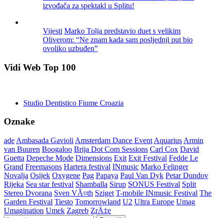
izvođača za spektakl u Splitu!
Vijesti
Marko Tolja predstavio duet s velikim
Oliverom: “Ne znam kada sam posljednji put bio
ovoliko uzbuđen”
Vidi Web Top 100
Studio Dentistico Fiume Croazia
Oznake
ade
Ambasada Gavioli
Amsterdam Dance Event
Aquarius
Armin
van Buuren
Boogaloo
Brija Dot Com Sessions
Carl Cox
David
Guetta
Depeche Mode
Dimensions
Exit
Exit Festival
Fedde Le
Grand
Freemasons
Hartera festival
INmusic
Marko Felinger
Novalja
Osijek
Oxygene
Pag
Papaya
Paul Van Dyk
Petar Dundov
Rijeka
Sea star festival
Shamballa
Sirup
SONUS Festival
Split
Stereo Dvorana
Sven VÃ¤th
Sziget
T-mobile INmusic Festival
The
Garden Festival
Tiesto
Tomorrowland
U2
Ultra Europe
Umag
Umagination
Umek
Zagreb
ZrÄ‡e