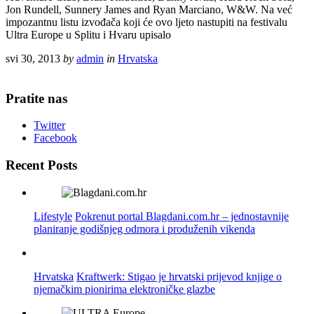
Jon Rundell, Sunnery James and Ryan Marciano, W&W. Na već
impozantnu listu izvođača koji će ovo ljeto nastupiti na festivalu
Ultra Europe u Splitu i Hvaru upisalo
svi 30, 2013
by
admin
in
Hrvatska
Pratite nas
Twitter
Facebook
Recent Posts
Lifestyle
Pokrenut portal Blagdani.com.hr – jednostavnije
planiranje godišnjeg odmora i produženih vikenda
Hrvatska
Kraftwerk: Stigao je hrvatski prijevod knjige o
njemačkim pionirima elektroničke glazbe