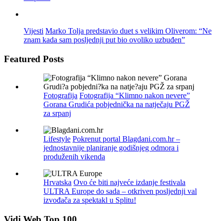
Vijesti
Marko Tolja predstavio duet s velikim Oliverom: “Ne
znam kada sam posljednji put bio ovoliko uzbuđen”
Featured Posts
Fotografija
Fotografija “Klimno nakon nevere”
Gorana Grudića pobjednička na natječaju PGŽ
za srpanj
Lifestyle
Pokrenut portal Blagdani.com.hr –
jednostavnije planiranje godišnjeg odmora i
produženih vikenda
Hrvatska
Ovo će biti najveće izdanje festivala
ULTRA Europe do sada – otkriven posljednji val
izvođača za spektakl u Splitu!
Vidi Web Top 100