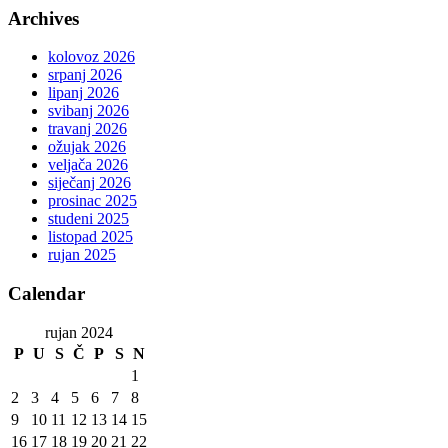
Archives
kolovoz 2026
srpanj 2026
lipanj 2026
svibanj 2026
travanj 2026
ožujak 2026
veljača 2026
siječanj 2026
prosinac 2025
studeni 2025
listopad 2025
rujan 2025
Calendar
rujan 2024
P
U
S
Č
P
S
N
1
2
3
4
5
6
7
8
9
10
11
12
13
14
15
16
17
18
19
20
21
22