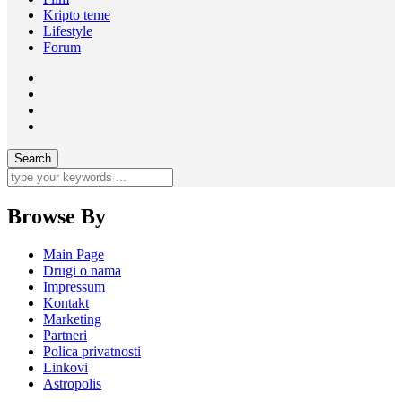
Kripto teme
Lifestyle
Forum
Browse By
Main Page
Drugi o nama
Impressum
Kontakt
Marketing
Partneri
Polica privatnosti
Linkovi
Astropolis