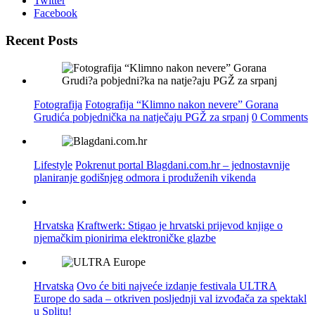
Twitter
Facebook
Recent Posts
Fotografija
Fotografija “Klimno nakon nevere” Gorana
Grudića pobjednička na natječaju PGŽ za srpanj
0 Comments
Lifestyle
Pokrenut portal Blagdani.com.hr – jednostavnije
planiranje godišnjeg odmora i produženih vikenda
Hrvatska
Kraftwerk: Stigao je hrvatski prijevod knjige o
njemačkim pionirima elektroničke glazbe
Hrvatska
Ovo će biti najveće izdanje festivala ULTRA
Europe do sada – otkriven posljednji val izvođača za spektakl
u Splitu!