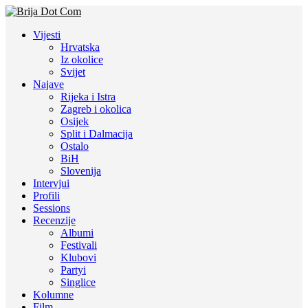
Vijesti
Hrvatska
Iz okolice
Svijet
Najave
Rijeka i Istra
Zagreb i okolica
Osijek
Split i Dalmacija
Ostalo
BiH
Slovenija
Intervjui
Profili
Sessions
Recenzije
Albumi
Festivali
Klubovi
Partyi
Singlice
Kolumne
Film