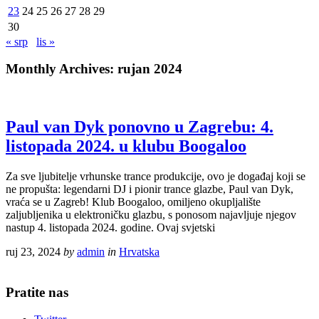
23
24
25
26
27
28
29
30
« srp
lis »
Monthly Archives:
rujan 2024
Paul van Dyk ponovno u Zagrebu: 4.
listopada 2024. u klubu Boogaloo
Za sve ljubitelje vrhunske trance produkcije, ovo je događaj koji se
ne propušta: legendarni DJ i pionir trance glazbe, Paul van Dyk,
vraća se u Zagreb! Klub Boogaloo, omiljeno okupljalište
zaljubljenika u elektroničku glazbu, s ponosom najavljuje njegov
nastup 4. listopada 2024. godine. Ovaj svjetski
ruj 23, 2024
by
admin
in
Hrvatska
Pratite nas